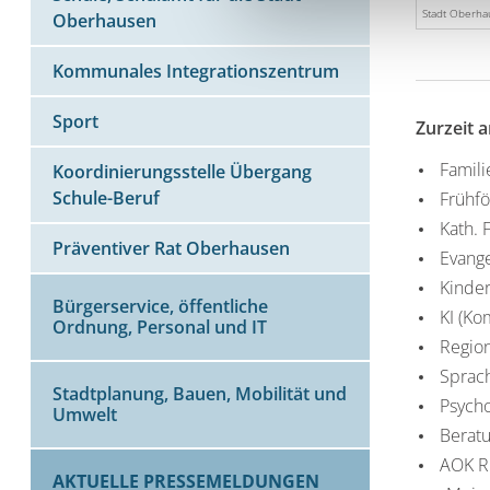
Stadt Oberh
Oberhausen
Kommunales Integrationszentrum
Sport
Zurzeit 
Famili
Koordinierungsstelle Übergang
Schule-Beruf
Frühfö
Kath. 
Präventiver Rat Oberhausen
Evang
Kinder
Bürgerservice, öffentliche
KI (Ko
Ordnung, Personal und IT
Regio
Sprach
Stadtplanung, Bauen, Mobilität und
Psycho
Umwelt
Berat
AOK Rh
AKTUELLE PRESSEMELDUNGEN