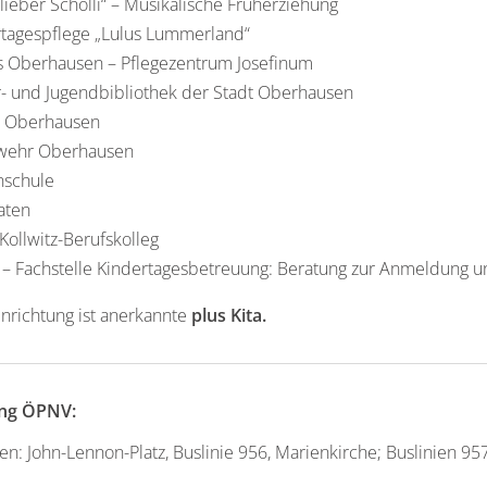
lieber Scholli“ – Musikalische Früherziehung
tagespflege „Lulus Lummerland“
 Oberhausen – Pflegezentrum Josefinum
- und Jugendbibliothek der Stadt Oberhausen
i Oberhausen
wehr Oberhausen
nschule
aten
Kollwitz-Berufskolleg
– Fachstelle Kindertagesbetreuung: Beratung zur Anmeldung u
nrichtung ist anerkannte
plus Kita.
ng ÖPNV:
len: John-Lennon-Platz, Buslinie 956, Marienkirche; Buslinien 95