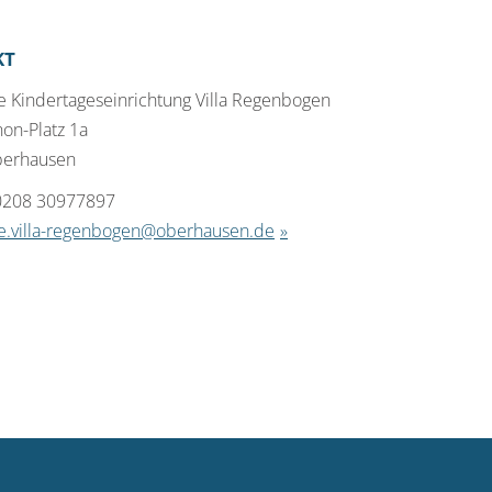
KT
e Kindertageseinrichtung Villa Regenbogen
on-Platz 1a
berhausen
 0208 30977897
e.villa-regenbogen@oberhausen.de