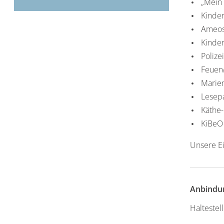
„Mein 
Kinder
Ameos
Kinder
Polize
Feuer
Marie
Lesep
Käthe-
KiBeO 
Unsere Ei
Anbindu
Haltestel