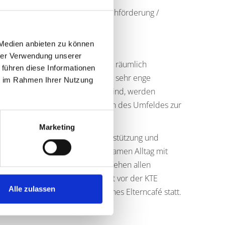
nklusion, alltagsintegrierte Sprachförderung /
 Medien anbieten zu können
arf, Familienberatung
hrer Verwendung unserer
n direkt nebeneinander und sind räumlich
 führen diese Informationen
er einem Dach“ ergibt sich eine sehr enge
ie im Rahmen Ihrer Nutzung
zertifizierte Familienzentren
sind, werden
tehen allen interessierten Familien des Umfeldes zur
Marketing
Familienzentrum erweiterte Unterstützung und
, insbesondere für den gemeinsamen Alltag mit
ngebote des Familienzentrums stehen allen
 Umfeldes zur Verfügung, dies ist vor der KTE
Alle zulassen
chtung findet regelmäßig ein offenes Elterncafé statt.