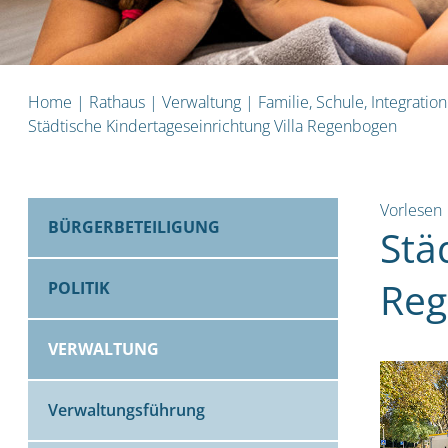
Home
|
Rathaus
|
Verwaltung
|
Familie, Schule, Integratio
Städtische Kindertageseinrichtung Villa Regenbogen
Vorlesen
BÜRGERBETEILIGUNG
Stä
Re
POLITIK
VERWALTUNG
Verwaltungsführung