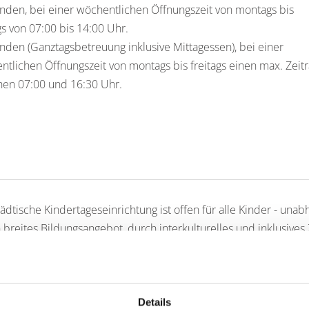
nden, bei einer wöchentlichen Öffnungszeit von montags bis
gs von 07:00 bis 14:00 Uhr.
nden (Ganztagsbetreuung inklusive Mittagessen), bei einer
ntlichen Öffnungszeit von montags bis freitags einen max. Zei
hen 07:00 und 16:30 Uhr.
ädtische Kindertageseinrichtung ist offen für alle Kinder - unab
 breites Bildungsangebot, durch interkulturelles und inklusive
eichheit und lebendige Vielfalt. Eltern sind in unserer Kindert
en und Lebenssituationen der Familien werden berücksichtigt.
Details