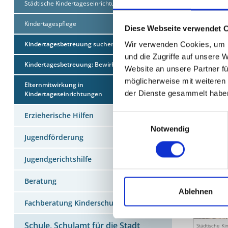
Städtische Kindertageseinrichtungen
Pädagogi
Kindertagespflege
plusKITA
Diese Webseite verwendet 
Kindertagesbetreuung suchen
Wir verwenden Cookies, um I
Besonder
und die Zugriffe auf unsere 
Die Kinde
Kindertagesbetreuung: Bewirb Dich jetzt!
Website an unsere Partner fü
miteinand
möglicherweise mit weiteren
Elternmitwirkung in
Zusammen
der Dienste gesammelt habe
Kindertageseinrichtungen
vielfälti
Erzieherische Hilfen
Einwilligungsauswahl
Verfügung
Notwendig
Jugendförderung
Jugendgerichtshilfe
Beratung
Ablehnen
Fachberatung Kinderschutz
Schule, Schulamt für die Stadt
Städtische Ki