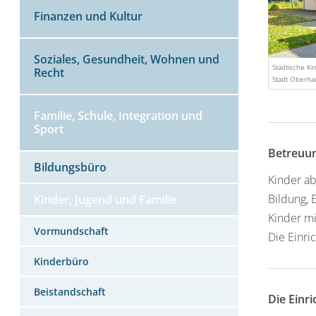
Finanzen und Kultur
Soziales, Gesundheit, Wohnen und
Städtische Ki
Recht
Stadt Oberh
Familie, Schule, Integration und
Sport
Betreuun
Bildungsbüro
Kinder ab
Bildung, 
Kinder, Jugend und Familie
Kinder m
Vormundschaft
Die Einri
Kinderbüro
Beistandschaft
Die Einr