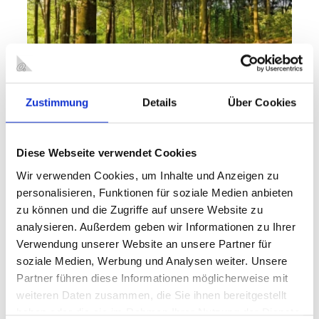
Zustimmung
Details
Über Cookies
Der Sterkrader Wald (Foto: Markus Eichelberg)
Diese Webseite verwendet Cookies
Der Sterkrader Wald wird geprägt durch mächtige
Wir verwenden Cookies, um Inhalte und Anzeigen zu
Altholzbestände aus über 160jährigen Rotbuchen sowie von
personalisieren, Funktionen für soziale Medien anbieten
feuchten Eichen- und Hainbuchenwäldern. Diese dienen als
zu können und die Zugriffe auf unsere Website zu
Lebensraum zahlreicher, zum Teil gefährdeter Tier- und
analysieren. Außerdem geben wir Informationen zu Ihrer
Pflanzengemeinschaften.
Das Naturschutzgebiet "Sterkrader Wald" wurde ausgewiesen
Verwendung unserer Website an unsere Partner für
aufgrund seines wertvollen Torfmoos-Erlenbruchwaldes mit gut
soziale Medien, Werbung und Analysen weiter. Unsere
ausgebildeten, seltenen und
Partner führen diese Informationen möglicherweise mit
gefährdeten Pflanzengesellschaften,
weiteren Daten zusammen, die Sie ihnen bereitgestellt
alter Bachmäander und Mergelgruben als Laichgewässer für
haben oder die sie im Rahmen Ihrer Nutzung der Dienste