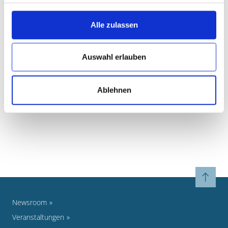
E-Mail:
musikschule@oberhausen.de
Alle zulassen
DOWNLOADS
Anmeldung Musikalische Früherziehung
Anmeldung
Auswahl erlauben
Benutzung und Entgeltordnung
Ablehnen
WEITERFÜHRENDE LINKS
Jugend musiziert
Newsroom
Veranstaltungen