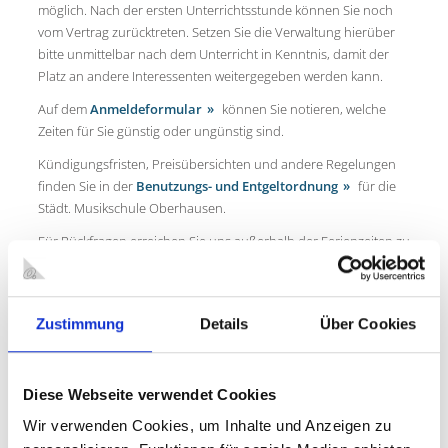
möglich. Nach der ersten Unterrichtsstunde können Sie noch
vom Vertrag zurücktreten. Setzen Sie die Verwaltung hierüber
bitte unmittelbar nach dem Unterricht in Kenntnis, damit der
Platz an andere Interessenten weitergegeben werden kann.
Auf dem
Anmeldeformular
können Sie notieren, welche
Zeiten für Sie günstig oder ungünstig sind.
Kündigungsfristen, Preisübersichten und andere Regelungen
finden Sie in der
Benutzungs- und Entgeltordnung
für die
Städt. Musikschule Oberhausen.
Für Rückfragen erreichen Sie uns außerhalb der Ferienzeiten zu
folgenden Zeiten:
ÖFFNUNGSZEITEN DER VERWALTUNG
Zustimmung
Details
Über Cookies
Montag
09:00 - 12:00 Uhr, 13:30 - 15:30 Uhr
Dienstag
09:00 - 12:00 Uhr, 13:30 - 15:30 Uhr
Diese Webseite verwendet Cookies
Mittwoch
09:00 - 12:00 Uhr, 13:30 - 15:30 Uhr
Wir verwenden Cookies, um Inhalte und Anzeigen zu