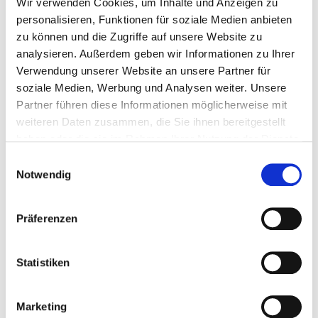
Wir verwenden Cookies, um Inhalte und Anzeigen zu
personalisieren, Funktionen für soziale Medien anbieten
zu können und die Zugriffe auf unsere Website zu
analysieren. Außerdem geben wir Informationen zu Ihrer
Ableisten des Anerkennungsjahres
Verwendung unserer Website an unsere Partner für
Erzieher/innen und Sozialarbeiter/innen bzw.
soziale Medien, Werbung und Analysen weiter. Unsere
Sozialpädagogen/innen können bei der Stadt ihr
Partner führen diese Informationen möglicherweise mit
Annerkennungsjahr beispielsweise im Kinderpädagogischen
weiteren Daten zusammen, die Sie ihnen bereitgestellt
Dienst ableisten.
haben oder die sie im Rahmen Ihrer Nutzung der Dienste
gesammelt haben.
Einwilligungsauswahl
Praktikum bei der Stadtverwaltung Oberhausen
Notwendig
ANSPRECHPARTNERIN
Präferenzen
Name
Telefon
E-Mail
Sabrina Herrmann
0208 825-3501
praktikum@ober
Statistiken
Marketing
Weitere Informationen zum Thema "Praktikum bei der