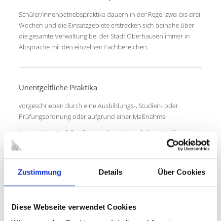
Schüler/innenbetriebspraktika dauern in der Regel zwei bis drei
Wochen und die Einsatzgebiete erstrecken sich beinahe über
die gesamte Verwaltung bei der Stadt Oberhausen immer in
Absprache mit den einzelnen Fachbereichen.
Unentgeltliche Praktika
vorgeschrieben durch eine Ausbildungs-, Studien- oder
Prüfungsordnung oder aufgrund einer Maßnahme
Dazu zählen Praktika die vor oder während eines Studiums
z.B. in den Studiengängen Jura, Sozialarbeit und
Sozialpädagogik, Tiermedizin, Sozialwissenschaften und
Bibliothekarswesen abgeleistet werden müssen.
Zustimmung
Details
Über Cookies
Des Weiteren gehören Fachoberschulpraktika
bzw.
das einjährige gelenkte Praktikum zur Erlangung der
Fachhochschulreife in der Fachrichtung Sozial- und
Diese Webseite verwendet Cookies
Gesundheitswesen dazu.
Praktika als Umschüler/in sind ebenfalls möglich.