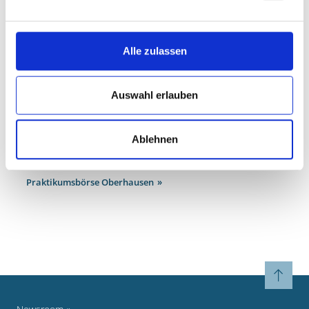
Stadtverwaltung Oberhausen" finden Sie auf der
Praktikumsseite des Fachbereichs Aus- und Fortbildung
.
KONTAKT
Alle zulassen
Stadt Oberhausen
Aus- und Fortbildung
Auswahl erlauben
Schwartzstraße 73
46045 Oberhausen
Ablehnen
WEITERFÜHRENDE LINKS
Praktikumsbörse Oberhausen