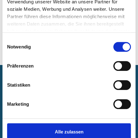
Kunsthaus Haven
Verwendung unserer Website an unsere Partner für
LUDWIGGALERIE Schloss Oberhausen
soziale Medien, Werbung und Analysen weiter. Unsere
Peter-Behrens-Bau
Partner führen diese Informationen möglicherweise mit
St. Antony-Hütte
weiteren Daten zusammen, die Sie ihnen bereitgestellt
Zinkfabrik Altenberg
haben oder die sie im Rahmen Ihrer Nutzung der Dienste
gesammelt haben.
Einwilligungsauswahl
Notwendig
Präferenzen
Newsroom
Statistiken
Veranstaltungen
Pressearbeit
Marketing
Foto-Nachweise
Stellenausschreibungen
Newsletter
Alle zulassen
Ratsinformationssystem