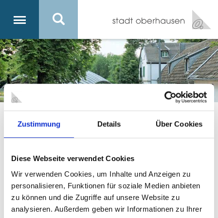
Vorlesen
Zustimmung
Details
Über Cookies
Kultur in Oberhausen
Museen, Galerien
Diese Webseite verwendet Cookies
Wir verwenden Cookies, um Inhalte und Anzeigen zu
Hier erfahren Sie mehr über die Oberhausener Museen.
personalisieren, Funktionen für soziale Medien anbieten
zu können und die Zugriffe auf unsere Website zu
Bunkermuseum Oberhausen
Gedenkhalle Oberhausen
analysieren. Außerdem geben wir Informationen zu Ihrer