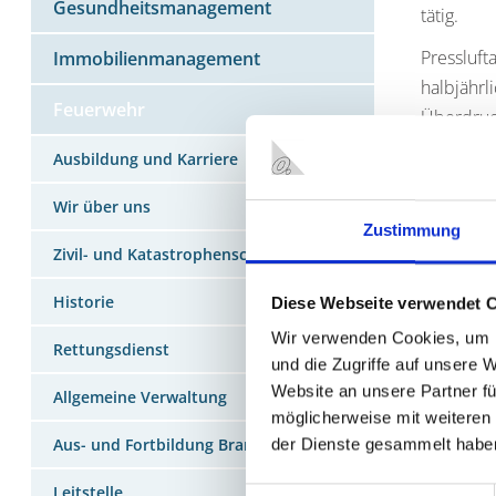
Gesundheitsmanagement
tätig.
Pressluft
Immobilienmanagement
halbjährl
Feuerwehr
Überdruc
Auch die 
Ausbildung und Karriere
Geräte ob
Wir über uns
Prod. Ges
Zustimmung
Arbeiten 
Zivil- und Katastrophenschutz
Historie
FUNK U
Diese Webseite verwendet 
Wir verwenden Cookies, um I
Der Funk 
Rettungsdienst
und die Zugriffe auf unsere 
täglichen
Website an unsere Partner fü
Allgemeine Verwaltung
dem Eins
möglicherweise mit weiteren
Aus- und Fortbildung Brandschutz
der Dienste gesammelt habe
Die Wartu
übernimmt
Leitstelle
Einwilligungsauswahl