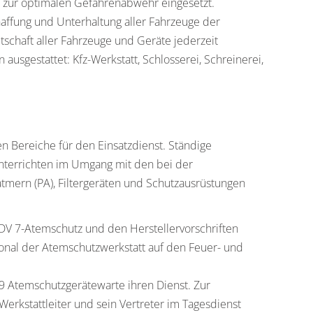
n zur optimalen Gefahrenabwehr eingesetzt.
n jedoch nicht nur Fahrzeuge. Eine vielfältige
affung und Unterhaltung aller Fahrzeuge der
ungsdienstfahrzeugen ist erforderlich, um die große
schaft aller Fahrzeuge und Geräte jederzeit
nnen. Personal und Gerät müssen zweckmäßig und
ausgestattet: Kfz-Werkstatt, Schlosserei, Schreinerei,
n Bereiche für den Einsatzdienst. Ständige
terrichten im Umgang mit den bei der
mern (PA), Filtergeräten und Schutzausrüstungen
V 7-Atemschutz und den Herstellervorschriften
nal der Atemschutzwerkstatt auf den Feuer- und
 Atemschutzgerätewarte ihren Dienst. Zur
erkstattleiter und sein Vertreter im Tagesdienst