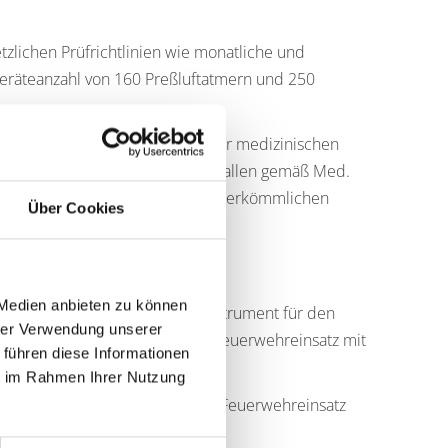
lichen Prüfrichtlinien wie monatliche und
Geräteanzahl von 160 Preßluftatmern und 250
terialien, Medikamente sowie der medizinischen
ung von Prüf- und Wartungsintervallen gemäß Med.
nd erforderlich, der neben den herkömmlichen
Über Cookies
 Medien anbieten zu können
d daher auch ein wichtiges Instrument für den
hrer Verwendung unserer
lle sowie vorgehende Trupps im Feuerwehreinsatz mit
 führen diese Informationen
ie im Rahmen Ihrer Nutzung
er, elektrische Geräte für den Feuerwehreinsatz