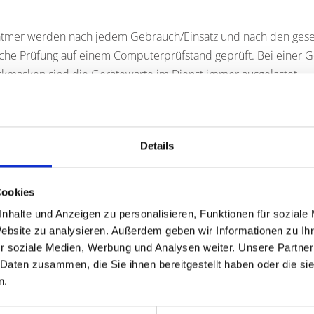
atmer werden nach jedem Gebrauch/Einsatz und nach den gesetz
iche Prüfung auf einem Computerprüfstand geprüft. Bei einer 
kmasken sind die Gerätewarte im Dienst immer ausgelastet.
Logistik und Bevorratung der im Rettungsdienst benötigten Ma
liegen dem Werkstattmeister. Auch hier ist neben der Einhalt
etz und Gerätesicherheitsgesetz ein großer Verwaltungsaufwa
Details
in der Atemschutzwerkstatt anfällt.
ND ELEKTROWERKSTATT
Cookies
nhalte und Anzeigen zu personalisieren, Funktionen für soziale
im Feuerwehreinsatz ist heutzutage nicht mehr wegzudenken un
Website zu analysieren. Außerdem geben wir Informationen zu I
 Einsatz. Denn nur so können Einsatzfahrzeuge mit der Leitste
r soziale Medien, Werbung und Analysen weiter. Unsere Partner
atzleiter kommunizieren.
 Daten zusammen, die Sie ihnen bereitgestellt haben oder die s
n.
ngs- und Reparaturarbeiten für Funkgeräte, Funkmeldeempfäng
 die Funk- und Elektrowerkstatt.