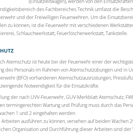
(Einsatzleitwagen), werden von den Einsatzkräfte
ionierenden System Feuerwehr und des Rettungsdienstes gehöre
ndigkeitsbereich des Fachbereiches Technik umfasst die Besch
ng an Gerätschaften auf den Feuerwehrfahrzeugen und den Rett
erwehr und der Freiwilligen Feuerwehren. Um die Einsatzbereit
te der Aufgaben einer Großstadtfeuerwehr wahrnehmen zu kö
llen zu können, ist die Feuerwehr mit verschiedenen Werkstätten 
um jeweiligen Einsatzort gebracht werden.
kiererei, Schlauchwerkstatt, Feuerlöscherwerkstatt, Tankstelle.
CHUTZ
ch Atemschutz ist heute bei der Feuerwehr einer der wichtigste
ung des Personals im Rahmen von Atemschutzübungen und in Un
erwehr (BFO) vorhandenen Atemschutzausrüstungen, Pressluftat
 zwingende Notwendigkeit für die Einsatzkräfte.
ellung der nach UVV-Feuerwehr, GUV-Merkblatt Atemschutz, FWD
ten termingerechten Wartung und Prüfung muss durch das Perso
wachen 1 und 2 eingehalten werden.
 Arbeiten ausführen zu können, versehen auf beiden Wachen 29
chen Organisation und Durchführung dieser Arbeiten sind der W