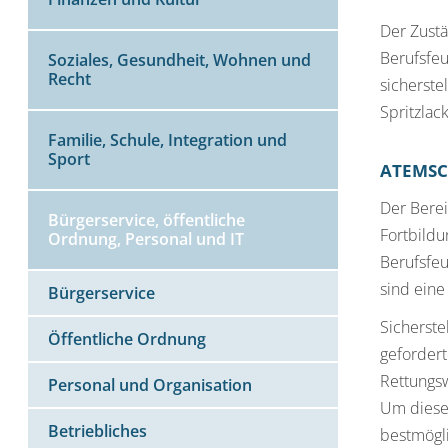
Zum funkt
Der Zustä
Ausstattu
Berufsfeu
Soziales, Gesundheit, Wohnen und
Recht
Bandbrei
sicherste
schnell z
Spritzlac
Familie, Schule, Integration und
Sport
ATEMS
Der Berei
Bürgerservice, öffentliche
Fortbild
Ordnung, Personal und IT
Berufsfeu
sind eine
Bürgerservice
Sicherst
Öffentliche Ordnung
geforder
Rettungs
Personal und Organisation
Um diese
Betriebliches
bestmögli