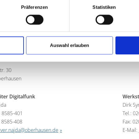
 Aufgabengebiet ist die Einführung des Digitalfunks bei der F
Präferenzen
Statistiken
udefunkanlagen.
GE ADRESSEN UND ANSPRECHPARTNER FINDEN SIE H
erhausen
Auswahl erlauben
uerwehr Oberhausen
tr. 30
berhausen
iter Digitalfunk
Werkst
jda
Dirk Sy
8 8585-401
Tel.: 0
8 8585-408
Fax: 0
iver.najda@oberhausen.de
E-Mail: