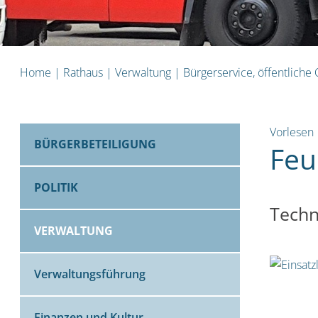
Home
|
Rathaus
|
Verwaltung
|
Bürgerservice, öffentliche
Vorlesen
BÜRGERBETEILIGUNG
Feu
POLITIK
Techn
VERWALTUNG
Verwaltungsführung
Finanzen und Kultur