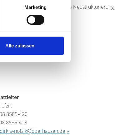
euerwehr. Dieses umfasst auch die Neustrukturierung
Marketing
IER
Alle zulassen
attleiter
nofzik
208 8585-420
208 8585-408
dirk.synofzik@oberhausen.de