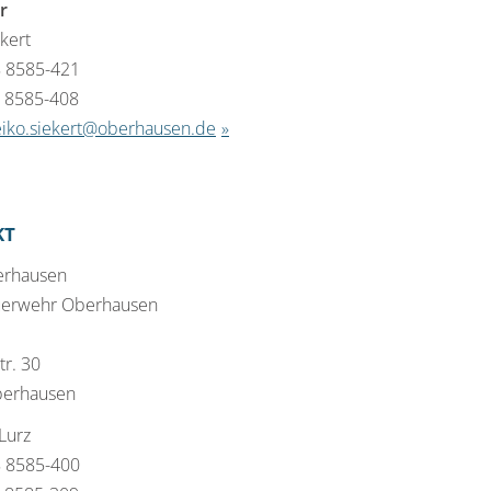
r
kert
8 8585-421
8 8585-408
iko.siekert@oberhausen.de
KT
erhausen
uerwehr Oberhausen
tr. 30
berhausen
 Lurz
8 8585-400