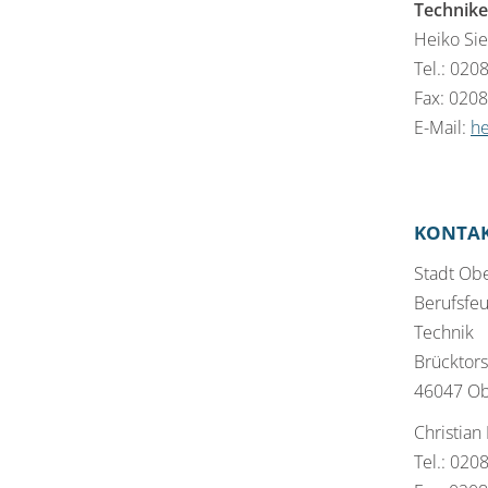
Technike
Heiko Sie
Tel.: 020
Fax: 020
E-Mail:
he
KONTA
Stadt Ob
Berufsfe
Technik
Brücktors
46047 O
Christian
Tel.: 020