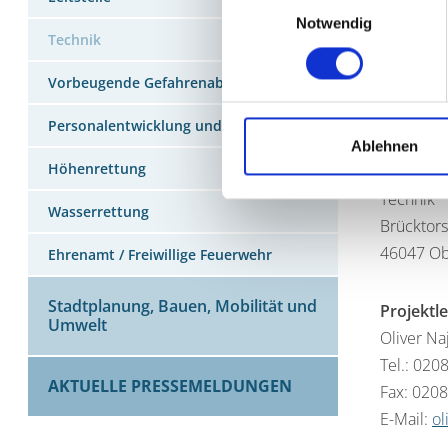
Ein neues
Notwendig
Technik
der Gebä
Vorbeugende Gefahrenabwehr
WICHTI
Personalentwicklung und Organisation
Stadt Ob
Ablehnen
Höhenrettung
Berufsfe
Technik
Wasserrettung
Brücktors
46047 O
Ehrenamt / Freiwillige Feuerwehr
Stadtplanung, Bauen, Mobilität und
Projektle
Umwelt
Oliver Na
Tel.: 020
AKTUELLE PRESSEMELDUNGEN
Fax: 020
E-Mail:
ol