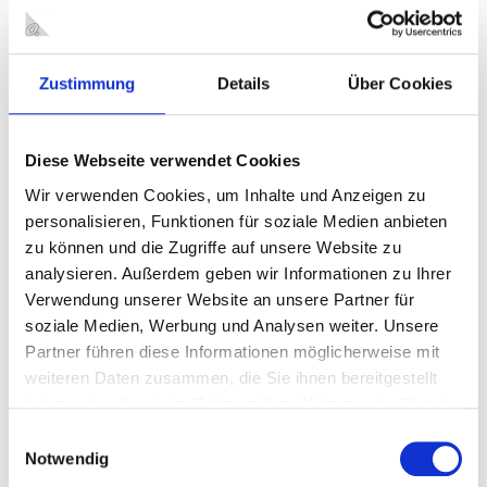
Kooperationsvertrages
„Entwicklung einer
Bildungslandschaft in der Bildungsregion Oberhausen" mit
dem Land NRW am 04.09.2009 und der Durchführung der
Zustimmung
Details
Über Cookies
ersten Bildungskonferenz am 17.11.2009. Ziel der Vereinbarung
ist es, alle kommunalen und gesellschaftlichen Kräfte vor Ort zur
Unterstützung von Kindern und Jugendlichen zu bündeln.
Diese Webseite verwendet Cookies
Das Bildungskonzept der Regionalen
Wir verwenden Cookies, um Inhalte und Anzeigen zu
Bildungslandschaft in Oberhausen wird
personalisieren, Funktionen für soziale Medien anbieten
nach dem folgenden Leitbild entwickelt:
zu können und die Zugriffe auf unsere Website zu
analysieren. Außerdem geben wir Informationen zu Ihrer
Wir bieten eine vielfältige und bedarfsgerechte
Verwendung unserer Website an unsere Partner für
Bildungslandschaft für alle Generationen.
Wir entdecken und unterstützen Potenziale um
soziale Medien, Werbung und Analysen weiter. Unsere
Chancengleichheit zu erreichen.
Partner führen diese Informationen möglicherweise mit
Wir fördern ein inklusives ganzheitliches
weiteren Daten zusammen, die Sie ihnen bereitgestellt
Bildungsverständnis.
haben oder die sie im Rahmen Ihrer Nutzung der Dienste
gesammelt haben.
Dem Leitbild entsprechend werden „Starke
Einwilligungsauswahl
Notwendig
Ziele“ für die Arbeit in den einzelnen