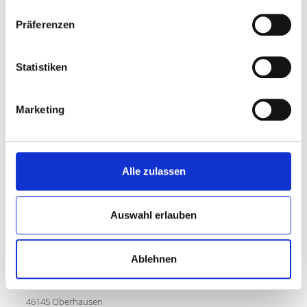
Handlungsfeldern zugrunde gelegt:
Präferenzen
Jede/r Lernende hat die Möglichkeit, vorhandene Potenziale
zu entfalten und so Lernfreude für ein lebenslanges
Lernen zu entwickeln und zu bewahren.
Statistiken
Anschlussfähige Bildungsabschlüsse und gelungene
Übergänge ermöglichen jedem/jeder Lernende/n
Bildungsziele zu verwirklichen.
Marketing
Oberhausen gewährleistet jedem/jeder Lernenden aller
Generationen die entsprechende Infrastruktur an
Bildungsorten.
Alle zulassen
KONTAKT
Auswahl erlauben
Stadt Oberhausen
Bildungsbüro
Ablehnen
Schulamt
Steinbrinkstraße 248
46145 Oberhausen