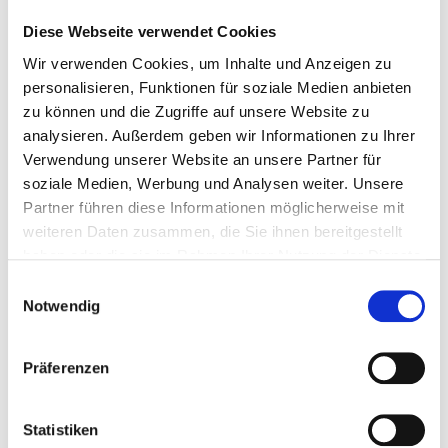
2.
nicht oder nicht regelmäßig die
Diese Webseite verwendet Cookies
maßgebende Unterhaltsleistung
Wir verwenden Cookies, um Inhalte und Anzeigen zu
nach der Düsseldorfer Tabelle von
personalisieren, Funktionen für soziale Medien anbieten
dem anderen Elternteil erhält. Bei
zu können und die Zugriffe auf unsere Website zu
Bezug von Waisenrente besteht ein
analysieren. Außerdem geben wir Informationen zu Ihrer
Anspruch auf Unterhaltsvorschuss
Verwendung unserer Website an unsere Partner für
nur, wenn der Lebensunterhalt des
Kindes durch die Waisenrente nicht
soziale Medien, Werbung und Analysen weiter. Unsere
ausreichend gedeckt ist.
Partner führen diese Informationen möglicherweise mit
weiteren Daten zusammen, die Sie ihnen bereitgestellt
haben oder die sie im Rahmen Ihrer Nutzung der Dienste
gesammelt haben.
Einwilligungsauswahl
Notwendig
Für Kinder ab 12 Jahren ist zusätzlich zu beachten, dass sie
Präferenzen
1.
nicht auf SGB II-Leistungen
angewiesen sind
oder
Statistiken