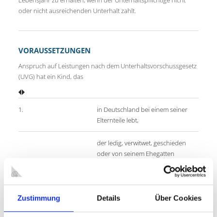
oder nicht ausreichenden Unterhalt zahlt.
VORAUSSETZUNGEN
Anspruch auf Leistungen nach dem Unterhaltsvorschussgesetz
(UVG) hat ein Kind, das
1.
in Deutschland bei einem seiner
Elternteile lebt,
der ledig, verwitwet, geschieden
oder von seinem Ehegatten
dauerhaft getrennt lebt
oder
dessen Ehegatte für voraussichtlich
wenigstens 6 Monate in einer
Zustimmung
Details
Über Cookies
Anstalt untergebracht ist
und