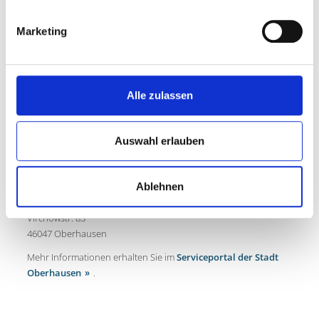
2.
der alleinerziehende Elternteil bei
Marketing
SGB II-Bezug ein eigenes
Einkommen von mindestens
600 EUR brutto (ohne Kindergeld)
erzielt.
Alle zulassen
Auswahl erlauben
KONTAKT
Stadt Oberhausen
Ablehnen
Haushalt, Controlling, Vormundschaften, UVG
Virchowstr. 83
46047 Oberhausen
Mehr Informationen erhalten Sie im
Serviceportal der Stadt
Oberhausen
.