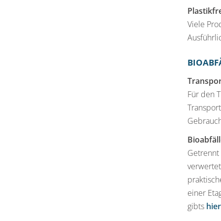
Plastikf
Viele Pro
Ausführl
BIOABF
Transpor
Für den 
Transpor
Gebrauch 
Bioabfäl
Getrennt
verwertet
praktisc
einer Eta
gibts
hier