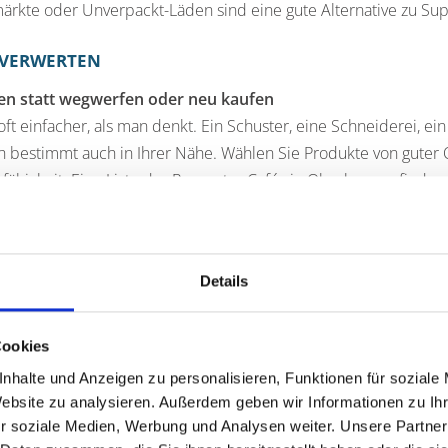
rkte oder Unverpackt-Läden sind eine gute Alternative zu Su
VERWERTEN
en statt wegwerfen oder neu kaufen
oft einfacher, als man denkt. Ein Schuster, eine Schneiderei, ei
ch bestimmt auch in Ihrer Nähe. Wählen Sie Produkte von guter Q
fähigkeit. Eine Liste der Reparatur Cafés in Oberhausen finden
enden, tauschen, teilen
er, Kleidung, Deko-Artikel, Elektrogeräte oder Möbelstücke - v
en für andere noch nützlich sein. Verschenk-, Tausch- und Verkau
Details
den Sie die Sachen doch einfach an gemeinnützige Organisati
auf ihre soziale Arbeit finanzieren. Sachspenden nehmen auc
Cookies
usen finden Sie auch offene Bücherschränke, in denen Sie Ihr
rschränke in der Stadt finden Sie
hier
.
nhalte und Anzeigen zu personalisieren, Funktionen für soziale
Website zu analysieren. Außerdem geben wir Informationen zu I
dys verkaufen, verschenken oder zur Handysammlung ge
r soziale Medien, Werbung und Analysen weiter. Unsere Partner
rfen nicht im Hausmüll entsorgt werden, sondern können am S