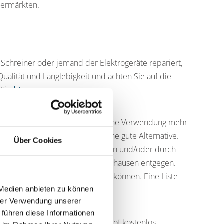
permärkten.
n Schreiner oder jemand der Elektrogeräte repariert,
ualität und Langlebigkeit und achten Sie auf die
 Sie
hier
iele Dinge, für die man selbst keine Verwendung mehr
fsportale im Internet bieten eine gute Alternative.
Über Cookies
onen, die Bedürftige unterstützen und/oder durch
h die Second-Hand-Läden in Oberhausen entgegen.
e ausrangierten Bücher abgeben können. Eine Liste
 Medien anbieten zu können
hrer Verwendung unserer
ben
 führen diese Informationen
chadstoffmobil oder Wertstoffhof kostenlos