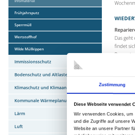
Infomaterial
Wochenmä
Frühjahrsputz
WIEDER
Sperrmüll
Reparier
Wertstoffhof
Das geht 
findet si
Wilde Müllkippen
Reparatur
Immissionsschutz
Dinge sp
CDs, Büch
Bodenschutz und Altlasten
hat, könn
Zustimmung
Klimaschutz und Klimaanpassung
Oder spen
den Verk
Kommunale Wärmeplanung (KWP)
Diese Webseite verwendet 
In Oberha
Lärm
der Büche
Wir verwenden Cookies, um I
und die Zugriffe auf unsere 
Alte Han
Luft
Website an unsere Partner fü
Handys dü