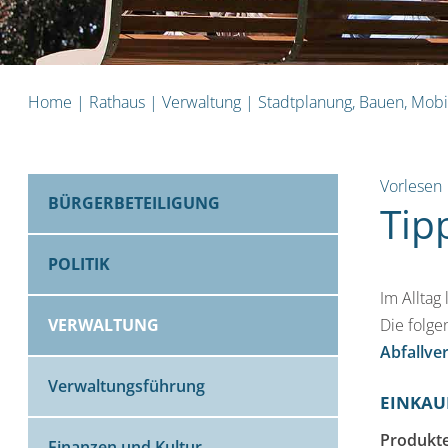
Home
|
Rathaus
|
Verwaltung
|
Stadtplanung, Bauen, Mobi
Vorlesen
BÜRGERBETEILIGUNG
Tip
POLITIK
Im Alltag
VERWALTUNG
Die folge
Abfallve
Verwaltungsführung
EINKAU
Produkte
Finanzen und Kultur