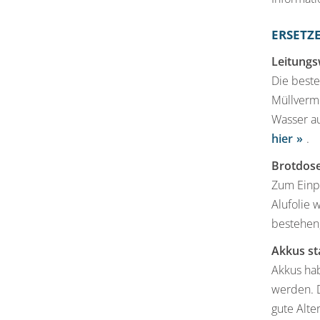
ERSETZ
Leitungs
Die beste
Müllverme
Wasser au
hier
.
Brotdose 
Zum Einpa
Alufolie 
bestehen,
Akkus st
Akkus hab
werden. 
gute Alte