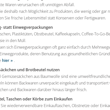
e Waren verursachen oft unnötigen Abfall.
ie deshalb nach Möglichkeit zu Produkten, die wenig oder gar ni
n Sie frische Lebensmittel statt Konserven oder Fertigwaren.
- statt Einwegverpackungen
schen, Plastiktüten, Obstbeutel, Kaffeekapseln, Coffee-To-Go-B
ie in den Müll.
ssen sich Einwegverpackungen oft ganz einfach durch Mehrwe
 Einwegprodukte, deren Benutzung aus gesundheitlichen Gründe
ie
hier
.
äckchen und Brotbeutel nutzen
d Gemüsesäckchen aus Baumwolle sind eine umweltfreundliche A
ln können Backwaren unverpackt eingekauft und transportiert 
tchen und Backwaren darüber hinaus länger frisch.
tel, Taschen oder Körbe zum Einkaufen
 Sie wiederverwendbare Einkauftaschen, Obstnetze oder Einka