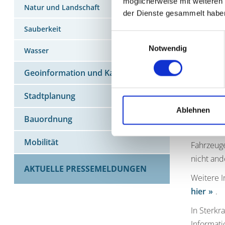
möglicherweise mit weiteren
Natur und Landschaft
abgegeben
der Dienste gesammelt habe
Stoffkrei
Sauberkeit
Einwilligungsauswahl
Borgen, 
Notwendig
Wasser
Bei viele
Gartencen
Geoinformation und Kataster
Books geg
Stadtplanung
Für große
Ablehnen
benutzen.
Bauordnung
Das Carsh
Mobilität
Fahrzeuge
nicht and
AKTUELLE PRESSEMELDUNGEN
Weitere I
hier
.
In Sterkr
Informati