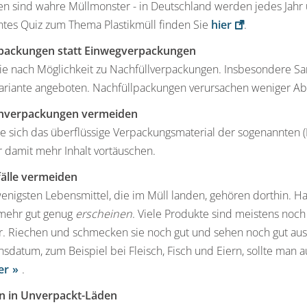
ten sind wahre Müllmonster - in Deutschland werden jedes Jahr ü
ntes Quiz zum Thema Plastikmüll finden Sie
hier
.
packungen statt Einwegverpackungen
ie nach Möglichkeit zu Nachfüllverpackungen. Insbesondere San
variante angeboten. Nachfüllpackungen verursachen weniger Ab
hverpackungen vermeiden
e sich das überflüssige Verpackungsmaterial der sogenannten 
r damit mehr Inhalt vortäuschen.
älle vermeiden
enigsten Lebensmittel, die im Müll landen, gehören dorthin. 
 mehr gut genug
erscheinen
. Viele Produkte sind meistens noc
. Riechen und schmecken sie noch gut und sehen noch gut aus, 
sdatum, zum Beispiel bei Fleisch, Fisch und Eiern, sollte man 
er
.
n in Unverpackt-Läden