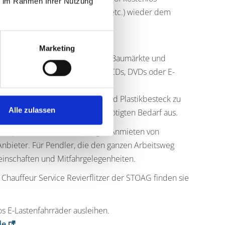
ie im Rahmen Ihrer Nutzung
nen Wertstoffe (seltene Erden etc.) wieder dem
Marketing
n sie nur ein einziges Mal. Viele Baumärkte und
adtbibliotheken können Bücher, CDs, DVDs oder E-
erden.
werden statt Einmalgeschirr und Plastikbesteck zu
Alle zulassen
eunden oder Verwandten den benötigten Bedarf aus.
ransporte an. Auch kurzzeitiges Anmieten von
Anbieter. Für Pendler, die den ganzen Arbeitsweg
einschaften und Mitfahrgelegenheiten.
Chauffeur Service Revierflitzer der STOAG finden sie
s E-Lastenfahrräder ausleihen.
de