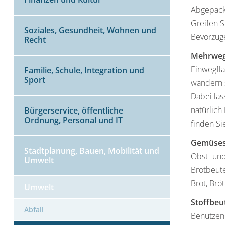
Abgepackt
Greifen S
Soziales, Gesundheit, Wohnen und
Bevorzuge
Recht
Mehrweg
Einwegfla
Familie, Schule, Integration und
Sport
wandern s
Dabei la
natürlich
Bürgerservice, öffentliche
Ordnung, Personal und IT
finden S
Gemüses
Stadtplanung, Bauen, Mobilität und
Obst- un
Umwelt
Brotbeute
Brot, Brö
Umwelt
Stoffbeu
Abfall
Benutzen