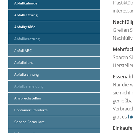
Plastiktü
Abfallkalender
interessa
Abfallsatzung
Nachfüll
Abfallgefäße
Greifen S
Nachfüll
Abfallberatung
Mehrfac
Abfall ABC
Sparen Si
Abfallbilanz
Herstelle
Abfalltrennung
Essenabf
Nur die w
Abfallvermeidung
sie nicht
Ansprechstellen
genießbar
Verbrauch
Container Standorte
gibt es
hi
Service-Formulare
Einkaufe