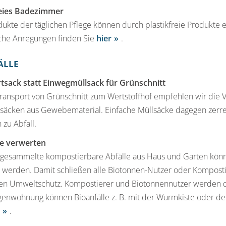
reies Badezimmer
dukte der täglichen Pflege können durch plastikfreie Produkte 
iche Anregungen finden Sie
hier
.
ÄLLE
tsack statt Einwegmüllsack für Grünschnitt
Transport von Grünschnitt zum Wertstoffhof empfehlen wir di
tsäcken aus Gewebematerial. Einfache Müllsäcke dagegen zerre
zu Abfall.
le verwerten
 gesammelte kompostierbare Abfälle aus Haus und Garten könn
 werden. Damit schließen alle Biotonnen-Nutzer oder Kompostier
hen Umweltschutz. Kompostierer und Biotonnennutzer werden du
genwohnung können Bioanfälle z. B. mit der Wurmkiste oder d
.