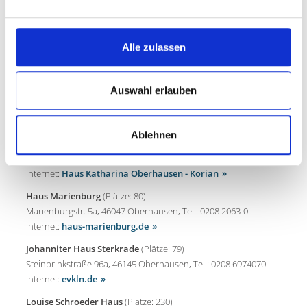
Internet:
hausgottesdank.de
Haus Isabel
(Plätze: 45)
Alle zulassen
Klaumer Bruch 2b, 46117 Oberhausen, Tel.: 0208 99884490
Internet:
careaktiv-pflegeheime.de
Haus Katharina
(Plätze: 85)
Auswahl erlauben
Otto-Weddigen Straße 22, 46145 Oberhausen, Tel.: 0208 690760
Internet:
Ablehnen
Haus Katharina - Junge Sonderpflege
(Plätze: 14)
Otto-Weddigen Straße 22, 46145 Oberhausen, Tel.: 0208 690760
Internet:
Haus Katharina Oberhausen - Korian
Haus Marienburg
(Plätze: 80)
Marienburgstr. 5a, 46047 Oberhausen, Tel.: 0208 2063-0
Internet:
haus-marienburg.de
Johanniter Haus Sterkrade
(Plätze: 79)
Steinbrinkstraße 96a, 46145 Oberhausen, Tel.: 0208 6974070
Internet:
evkln.de
Louise Schroeder Haus
(Plätze: 230)