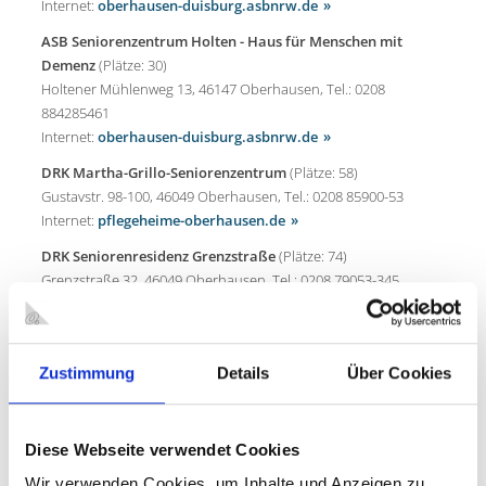
Internet:
oberhausen-duisburg.asbnrw.de
ASB Seniorenzentrum Holten - Haus für Menschen mit
Demenz
(Plätze: 30)
Holtener Mühlenweg 13, 46147 Oberhausen, Tel.: 0208
884285461
Internet:
oberhausen-duisburg.asbnrw.de
DRK Martha-Grillo-Seniorenzentrum
(Plätze: 58)
Gustavstr. 98-100, 46049 Oberhausen, Tel.: 0208 85900-53
Internet:
pflegeheime-oberhausen.de
DRK
Seniorenresidenz Grenzstraße
(Plätze: 74)
Grenzstraße 32, 46049 Oberhausen, Tel.: 0208 79053-345
Internet:
pflegeheime-oberhausen.de
DRK
Seniorenresidenz Wernerstraße
(Plätze: 80)
Wernerstraße 5, 46049 Oberhausen, Tel.: 0208 857630
Zustimmung
Details
Über Cookies
Internet:
pflegeheime-oberhausen.de
Gute Hoffnung leben
(Plätze: 80)
An der Guten Hoffnung 9, 46145 Oberhausen, Tel.: 0208
Diese Webseite verwendet Cookies
88253113
Wir verwenden Cookies, um Inhalte und Anzeigen zu