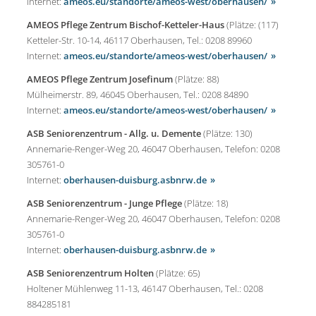
Internet:
ameos.eu/standorte/ameos-west/oberhausen/
AMEOS Pflege Zentrum Bischof-Ketteler-Haus
(Plätze: (117)
Ketteler-Str. 10-14, 46117 Oberhausen, Tel.: 0208 89960
Internet:
ameos.eu/standorte/ameos-west/oberhausen/
AMEOS Pflege Zentrum Josefinum
(Plätze: 88)
Mülheimerstr. 89, 46045 Oberhausen, Tel.: 0208 84890
Internet:
ameos.eu/standorte/ameos-west/oberhausen/
ASB Seniorenzentrum - Allg. u. Demente
(Plätze: 130)
Annemarie-Renger-Weg 20, 46047 Oberhausen, Telefon: 0208
305761-0
Internet:
oberhausen-duisburg.asbnrw.de
ASB Seniorenzentrum - Junge Pflege
(Plätze: 18)
Annemarie-Renger-Weg 20, 46047 Oberhausen, Telefon: 0208
305761-0
Internet:
oberhausen-duisburg.asbnrw.de
ASB Seniorenzentrum Holten
(Plätze: 65)
Holtener Mühlenweg 11-13, 46147 Oberhausen, Tel.: 0208
884285181