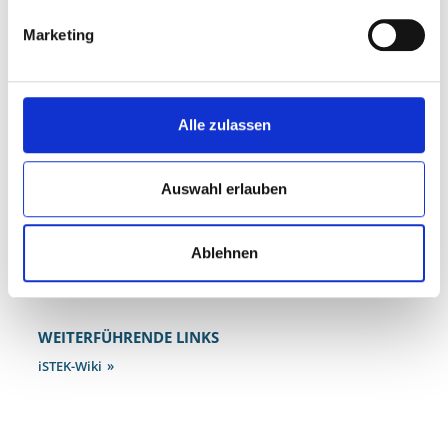
Marktstraße 97
Marketing
46045 Oberhausen
Tel: 0208 825-3289
E-Mail:
daniel.blaszczak@oberhausen.de
Alle zulassen
DOWNLOADS
Endbericht Themenjahr 2024/2025 Wohnen
Auswahl erlauben
InWIS Ergebnisbericht Themenjahr Wohnen
Präsentation Abschlussveranstaltung Themenjahr Wohnen
16.06.2025
Ablehnen
Präsentation Auftaktveranstaltung Themenjahr Wohnen
25.09.2024
WEITERFÜHRENDE LINKS
iSTEK-Wiki