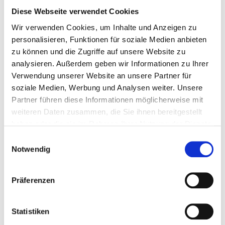
AUFTAKTVERANSTALTUNG AM 25.09.2024
Diese Webseite verwendet Cookies
Wir verwenden Cookies, um Inhalte und Anzeigen zu
FACHLICHE BEGLEITUNG
personalisieren, Funktionen für soziale Medien anbieten
zu können und die Zugriffe auf unsere Website zu
EXPERTENINTERVIEWS
analysieren. Außerdem geben wir Informationen zu Ihrer
Verwendung unserer Website an unsere Partner für
soziale Medien, Werbung und Analysen weiter. Unsere
THEMATISCHE ARBEITSGRUPPEN
Partner führen diese Informationen möglicherweise mit
weiteren Daten zusammen, die Sie ihnen bereitgestellt
ABSCHLUSSVERANSTALTUNG AM 16.06.2025
haben oder die sie im Rahmen Ihrer Nutzung der Dienste
gesammelt haben.
Einwilligungsauswahl
ENDBERICHT THEMENJAHR WOHNEN
Notwendig
KONTAKT
Präferenzen
Daniel Blaszczak
Statistiken
Stadt Oberhausen
Fachbereich 4-5-20/Stadtentwicklung