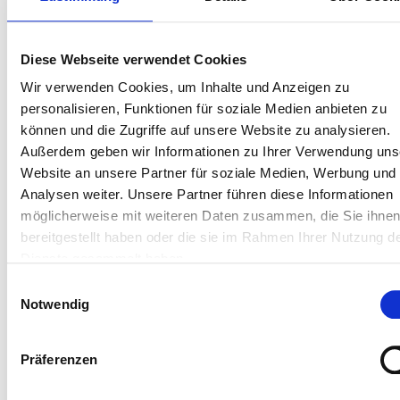
Mitarbeiter/innen für Sie erreichbar.
ANSPRECHPARTNER/IN
FÜR VERWALTUNGSANGELEGENHEITEN
Diese Webseite verwendet Cookies
Wir verwenden Cookies, um Inhalte und Anzeigen zu
Frau Potokar
Tel.: 0208 825-3626
personalisieren, Funktionen für soziale Medien anbieten zu
können und die Zugriffe auf unsere Website zu analysieren.
FÜR TECHNISCHE FRAGEN
Außerdem geben wir Informationen zu Ihrer Verwendung uns
Website an unsere Partner für soziale Medien, Werbung und
Herr Jarzyna
Tel.: 0208 825-3589
Analysen weiter. Unsere Partner führen diese Informationen
möglicherweise mit weiteren Daten zusammen, die Sie ihne
Stadt Oberhausen
bereitgestellt haben oder die sie im Rahmen Ihrer Nutzung d
Bereich Umwelt
Dienste gesammelt haben.
Untere Umweltschutzbehörde
Einwilligungsauswahl
Technisches Rathaus Sterkrade
Notwendig
Gebäude B, 7. Etage
Bahnhofstraße 66
46145 Oberhausen
Präferenzen
E-Mail:
uib@oberhausen.de