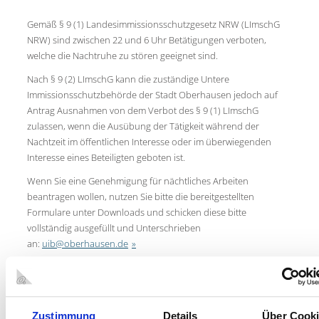
Gemäß § 9 (1) Landesimmissionsschutzgesetz NRW (LImschG
NRW) sind zwischen 22 und 6 Uhr Betätigungen verboten,
welche die Nachtruhe zu stören geeignet sind.
Nach § 9 (2) LImschG kann die zuständige Untere
Immissionsschutzbehörde der Stadt Oberhausen jedoch auf
Antrag Ausnahmen von dem Verbot des § 9 (1) LImschG
zulassen, wenn die Ausübung der Tätigkeit während der
Nachtzeit im öffentlichen Interesse oder im überwiegenden
Interesse eines Beteiligten geboten ist.
Wenn Sie eine Genehmigung für nächtliches Arbeiten
beantragen wollen, nutzen Sie bitte die bereitgestellten
Formulare unter Downloads und schicken diese bitte
vollständig ausgefüllt und Unterschrieben
an:
uib@oberhausen.de
Antragsfrist: Bitte stellen Sie den Antrag mind. 2 Wochen /
10 Werktage vor den beabsichtigten Arbeiten.
Bei Fragen oder vorherigen Klärungsbedarf sind unsere
Zustimmung
Details
Über Cook