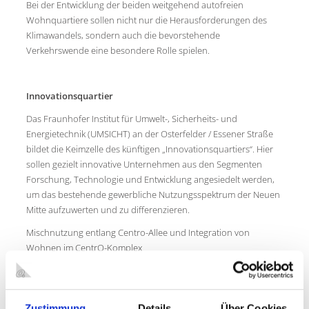
Bei der Entwicklung der beiden weitgehend autofreien
Wohnquartiere sollen nicht nur die Herausforderungen des
Klimawandels, sondern auch die bevorstehende
Verkehrswende eine besondere Rolle spielen.
Innovationsquartier
Das Fraunhofer Institut für Umwelt-, Sicherheits- und
Energietechnik (UMSICHT) an der Osterfelder / Essener Straße
bildet die Keimzelle des künftigen „Innovationsquartiers“. Hier
sollen gezielt innovative Unternehmen aus den Segmenten
Forschung, Technologie und Entwicklung angesiedelt werden,
um das bestehende gewerbliche Nutzungsspektrum der Neuen
Mitte aufzuwerten und zu differenzieren.
Mischnutzung entlang Centro-Allee und Integration von
Wohnen im CentrO-Komplex
Die Mischnutzung (Dienstleistung, Büro, Hotel, Wohnen etc.)
entlang der Centro-Allee sind integraler Bestandteil der
weitergehenden Entwicklung der Neuen Mitte Oberhausen.
Zustimmung
Details
Über Cookies
Neben den neuen Wohngebieten soll durch ausgeprägt