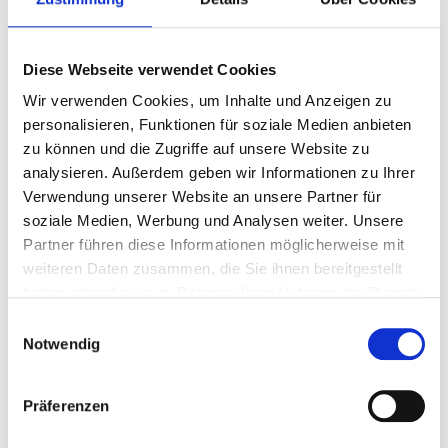
gemischte Strukturen im Centro-Bereich ebenfalls eine
deutliche Steigerung der Wohnanteile erreicht werden.
Einerseits werden dazu noch nicht bebaute Grundstücke (auch
Diese Webseite verwendet Cookies
im Zusammenhang mit dem Innovationsquartier) entwickelt.
Wir verwenden Cookies, um Inhalte und Anzeigen zu
Andererseits könnten Bestandteile des CentrO-Komplexes
personalisieren, Funktionen für soziale Medien anbieten
(Parkhäuser) in Teilen umgenutzt werden.
zu können und die Zugriffe auf unsere Website zu
analysieren. Außerdem geben wir Informationen zu Ihrer
Verwendung unserer Website an unsere Partner für
soziale Medien, Werbung und Analysen weiter. Unsere
Partner führen diese Informationen möglicherweise mit
weiteren Daten zusammen, die Sie ihnen bereitgestellt
haben oder die sie im Rahmen Ihrer Nutzung der Dienste
gesammelt haben.
Einwilligungsauswahl
Notwendig
Präferenzen