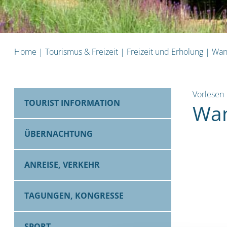
Home
|
Tourismus & Freizeit
|
Freizeit und Erholung
|
Wan
Vorlesen
TOURIST INFORMATION
Wan
ÜBERNACHTUNG
ANREISE, VERKEHR
TAGUNGEN, KONGRESSE
SPORT