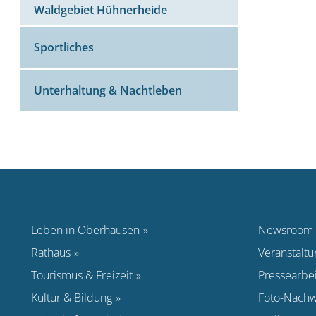
Waldgebiet Hühnerheide
Sportliches
Unterhaltung & Nachtleben
Leben in Oberhausen
Newsroom
Rathaus
Veranstalt
Tourismus & Freizeit
Pressearbei
Kultur & Bildung
Foto-Nachw