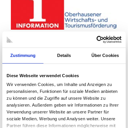
Wenn Sie ein Hotel in Oberhausen suchen oder bereits ein
bestimmtes im Auge haben, gelangen Sie über den
nebenstehenden Link direkt zu unserem Buchungspartner hrs,
Zustimmung
Details
Über Cookies
bei dem Sie das Hotel Ihrer Wahl gleich
online buchen
können.
Diese Webseite verwendet Cookies
Tourist Information in Oberhausen
Wir verwenden Cookies, um Inhalte und Anzeigen zu
KONTAKT
personalisieren, Funktionen für soziale Medien anbieten
zu können und die Zugriffe auf unsere Website zu
analysieren. Außerdem geben wir Informationen zu Ihrer
Am Hauptbahnhof
Im Westfield Centro
Verwendung unserer Website an unsere Partner für
Willy-Brandt-Platz 2
An der Coca-Cola-Oase
soziale Medien, Werbung und Analysen weiter. Unsere
46045 Oberhausen
46047 Oberhausen
Partner führen diese Informationen möglicherweise mit