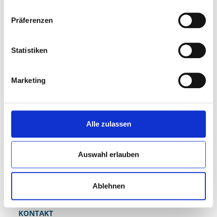
Präferenzen
ANSPRECHPARTNERINNEN
Statistiken
Name
Telefon
Zimmer
Marketing
Frau Rauer
0208 825-2612
C 307
Frau Browatzki
0208 825-2569
C 308
Frau Bücker
0208 825-2143
C 309
Alle zulassen
Auswahl erlauben
Benutzen Sie bitte den Anrufbeantworter, wenn wir Ihr
Gespräch nicht persönlich entgegennehmen können. Sie
erhalten einen Rückruf.
Ablehnen
KONTAKT