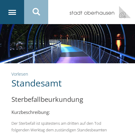
Vorlesen
Standesamt
Sterbefallbeurkundung
Kurzbeschreibung:
Der Sterbefall ist spätestens am dritten auf den Tod
folgenden Werktag dem zuständigen Standesbeamten