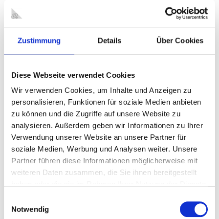
Je nach Familienstand der Verstorbenen sind unterschiedliche
Unterlagen vorzulegen. Falls Bestattungsunternehmen
beauftragt sind, haben diese grundsätzlich in ihrem
Leistungsservice vorgesehen, für eine ordnungsgemäße
Zustimmung
Details
Über Cookies
Sterbefallbeurkundung zu sorgen. Eine Vorsprache von
Angehörigen der Verstorbenen ist somit kaum noch
erforderlich.
Diese Webseite verwendet Cookies
Wir verwenden Cookies, um Inhalte und Anzeigen zu
personalisieren, Funktionen für soziale Medien anbieten
So erreichen Sie uns
zu können und die Zugriffe auf unsere Website zu
ÖFFNUNGSZEITEN
analysieren. Außerdem geben wir Informationen zu Ihrer
Verwendung unserer Website an unsere Partner für
soziale Medien, Werbung und Analysen weiter. Unsere
Montag
08:00 - 12:00 Uhr
Partner führen diese Informationen möglicherweise mit
Dienstag
08:00 - 12:00 Uhr
weiteren Daten zusammen, die Sie ihnen bereitgestellt
Mittwoch
geschlossen
haben oder die sie im Rahmen Ihrer Nutzung der Dienste
gesammelt haben.
Einwilligungsauswahl
Donnerstag
08:00 - 12:00 Uhr; nachmittags nach Verei
Notwendig
Freitag
08:00 - 12:00 Uhr