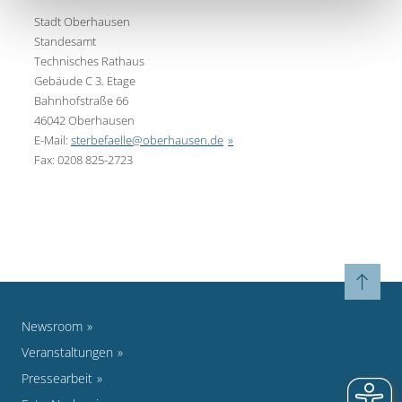
Stadt Oberhausen
Standesamt
Technisches Rathaus
Gebäude C 3. Etage
Bahnhofstraße 66
46042 Oberhausen
E-Mail:
sterbefaelle@oberhausen.de
Fax: 0208 825-2723
Newsroom
Veranstaltungen
Pressearbeit