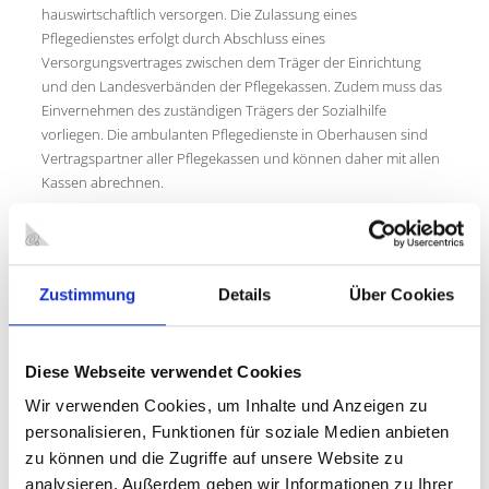
hauswirtschaftlich versorgen. Die Zulassung eines
Pflegedienstes erfolgt durch Abschluss eines
Versorgungsvertrages zwischen dem Träger der Einrichtung
und den Landesverbänden der Pflegekassen. Zudem muss das
Einvernehmen des zuständigen Trägers der Sozialhilfe
vorliegen. Die ambulanten Pflegedienste in Oberhausen sind
Vertragspartner aller Pflegekassen und können daher mit allen
Kassen abrechnen.
Das Leistungsangebot und die Vergütungssätze der
ambulanten Pflegedienste sind unterschiedlich. Vergleichen Sie
mehrere Dienste, bevor Sie sich für einen Anbieter entscheiden.
Zustimmung
Details
Über Cookies
Zu einer Anbieterliste und einer Preisliste gelangen Sie über die
linke Navigation oder unten auf der Seite unter "Mehr zum
Thema".
Diese Webseite verwendet Cookies
Informationen und Anträge zur Investitionskostenförderung
Wir verwenden Cookies, um Inhalte und Anzeigen zu
von ambulanten Pflegeeinrichtungen finden Sie
hier
.
personalisieren, Funktionen für soziale Medien anbieten
zu können und die Zugriffe auf unsere Website zu
analysieren. Außerdem geben wir Informationen zu Ihrer