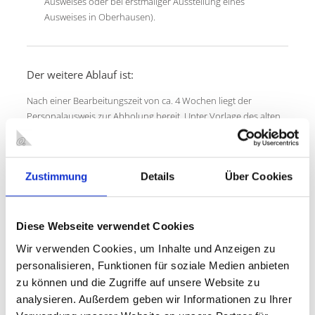
Ausweises oder bei erstmaliger Ausstellung eines
Ausweises in Oberhausen).
Der weitere Ablauf ist:
Nach einer Bearbeitungszeit von ca. 4 Wochen liegt der
Personalausweis zur Abholung bereit. Unter Vorlage des alten
Ausweises wird Ihnen oder einem Bevollmächtigten der
Personalausweis ausgehändigt. Ein Formular für die Vollmacht
wird Ihnen bei der Antragsstellung ausgehändigt oder steht
Zustimmung
Details
Über Cookies
zum Herunterladen zur Verfügung.
Abholauskunft
- Hier erfahren Sie, ob Ihr beantragtes
Ausweisdokument
in der Service-Stelle zur Abholung bereit liegt.
Diese Webseite verwendet Cookies
Eine Vollmacht für die Abholung eines Personalausweises
Wir verwenden Cookies, um Inhalte und Anzeigen zu
finden Sie
hier
.
personalisieren, Funktionen für soziale Medien anbieten
zu können und die Zugriffe auf unsere Website zu
E-Mail-Kontakt:
Einwohnermeldewesen@oberhausen.de
analysieren. Außerdem geben wir Informationen zu Ihrer