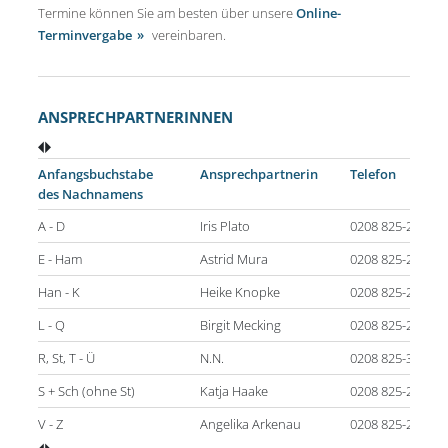
Termine können Sie am besten über unsere
Online-
Terminvergabe
vereinbaren.
ANSPRECHPARTNERINNEN
Anfangsbuchstabe
Ansprechpartnerin
Telefon
des Nachnamens
A - D
Iris Plato
0208 825-2424
E - Ham
Astrid Mura
0208 825-2383
Han - K
Heike Knopke
0208 825-2401
L - Q
Birgit Mecking
0208 825-2405
R, St, T - Ü
N.N.
0208 825-3177
S + Sch (ohne St)
Katja Haake
0208 825-2668
V - Z
Angelika Arkenau
0208 825-2826