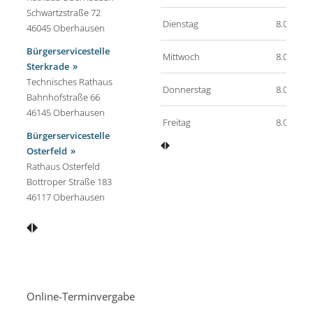
Schwartzstraße 72
Dienstag
8.00 - 16
46045 Oberhausen
Bürgerservicestelle
Mittwoch
8.00 - 16
Sterkrade
Technisches Rathaus
Donnerstag
8.00 - 18
Bahnhofstraße 66
46145 Oberhausen
Freitag
8.00 - 12
Bürgerservicestelle
Osterfeld
Rathaus Osterfeld
Bottroper Straße 183
46117 Oberhausen
Online-Terminvergabe