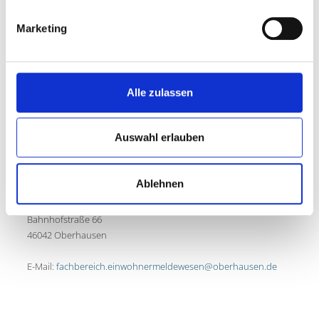
Osterfeld
Rathaus Osterfeld
Marketing
Bottroper Straße 183
46117 Oberhausen
Alle zulassen
Auswahl erlauben
KONTAKT
Stadt Oberhausen
Ablehnen
Einwohnermeldewesen
Technisches Rathaus Sterkrade
Bahnhofstraße 66
46042 Oberhausen
E-Mail:
fachbereich.einwohnermeldewesen@oberhausen.de