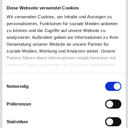
Die
telefonische Terminvergabe
erfolgt ausschließlich über die
Diese Webseite verwendet Cookies
Serviceline der Stadt Oberhausen unter der Rufnummer 0208
Wir verwenden Cookies, um Inhalte und Anzeigen zu
825-0.
personalisieren, Funktionen für soziale Medien anbieten
zu können und die Zugriffe auf unsere Website zu
analysieren. Außerdem geben wir Informationen zu Ihrer
BÜRGERSERVICESTELLEN
ÖFFNUNGSZEITEN
Verwendung unserer Website an unsere Partner für
soziale Medien, Werbung und Analysen weiter. Unsere
Bürgerservicestelle Alt-
Partner führen diese Informationen möglicherweise mit
Oberhausen
Montag
8.00 - 16
weiteren Daten zusammen, die Sie ihnen bereitgestellt
Rathaus Oberhausen
haben oder die sie im Rahmen Ihrer Nutzung der Dienste
Schwartzstraße 72
Dienstag
8.00 - 16
46045 Oberhausen
gesammelt haben.
Einwilligungsauswahl
Notwendig
Bürgerservicestelle
Mittwoch
8.00 - 16
Sterkrade
Technisches Rathaus
Donnerstag
8.00 - 18
Präferenzen
Bahnhofstraße 66
46145 Oberhausen
Freitag
8.00 - 12
Statistiken
Bürgerservicestelle