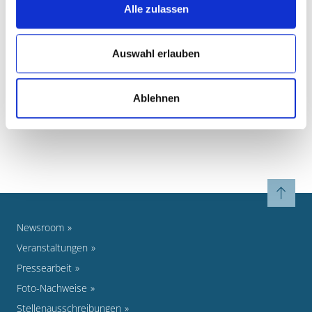
c/o Essener Wirtschaftsförderungsgesellschaft mbH
Alle zulassen
III. Hagen 37
45127 Essen
www.regionalagentur-meo.de
Auswahl erlauben
Tel.: 0201 82024-44
WEITERFÜHRENDE LINKS
Ablehnen
Newsroom
Veranstaltungen
Pressearbeit
Foto-Nachweise
Stellenausschreibungen