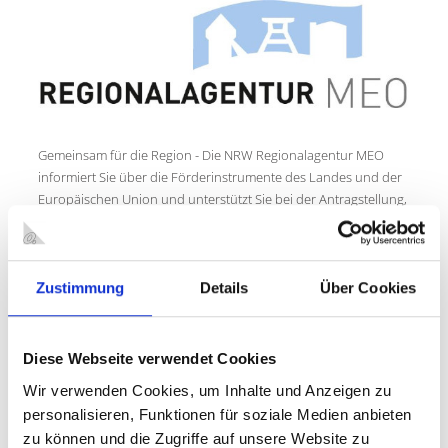
Gemeinsam für die Region - Die NRW Regionalagentur MEO
informiert Sie über die Förderinstrumente des Landes und der
Europäischen Union und unterstützt Sie bei der Antragstellung,
Entwicklung und Umsetzung regionaler Projekte der
Wirtschafts- und Beschäftigungsförderung.
Sie ist Ihnen beim Aufbau von Kooperationen und Netzwerken
Zustimmung
Details
Über Cookies
und bei der Moderation und Koordination gemeinsamer
Aktivitäten zwischen Politik, Verwaltung, Wirtschaft, Verbänden,
Bildungsträgern und Unternehmen behilflich.
Diese Webseite verwendet Cookies
In der Arbeitsmarktpolitik ist das Land Nordrhein-Westfalen
Wir verwenden Cookies, um Inhalte und Anzeigen zu
über sechzehn Regionalagenturen eng mit seinen Regionen
personalisieren, Funktionen für soziale Medien anbieten
vernetzt. Die NRW Regionalagentur MEO ist eine dieser
zu können und die Zugriffe auf unsere Website zu
Agenturen zur Umsetzung der Landesprogramme in der Region