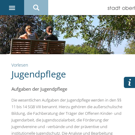
Vorlesen
Jugendpflege
Aufgaben der Jugendpflege
Die wesentlichen Aufgaben der Jugendpflege werden in den §§
11 bis 14 SGB VIII benannt. Hierzu gehören die außerschulische
Bildung, die Fachberatung der Träger der Offenen Kinder- und
Jugendarbeit, die Jugendsozialarbeit, die Förderung der
Jugendvereine und –verbände und der präventive und
institutionelle Jugendschutz. Die Analyse und Bearbeitung