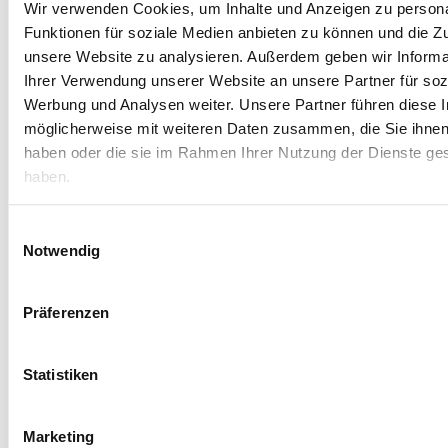
Erwachsenen zu thematisieren und gemeinsam an einer guten
Wir verwenden Cookies, um Inhalte und Anzeigen zu persona
Lösung zu arbeiten.
Funktionen für soziale Medien anbieten zu können und die Zug
unsere Website zu analysieren. Außerdem geben wir Informa
Die Jugendhilfe Oberhausen berät das pädagogische
Fachpersonal, um problematische Entwicklungen frühzeitig zu
Ihrer Verwendung unserer Website an unsere Partner für soz
erkennen und die Risiken zu minimieren. Die Implementierung
Werbung und Analysen weiter. Unsere Partner führen diese 
von verschiedenen Präventionsprogrammen wie z. B. das
möglicherweise mit weiteren Daten zusammen, die Sie ihnen 
Coolness-Training® wird verstärkt aufgebaut, damit die
haben oder die sie im Rahmen Ihrer Nutzung der Dienste g
persönliche Entwicklung der Kinder und Jugendlichen gefördert
haben.
wird. Die Programme zielen auf die Stärkung des
Selbstbewusstseins, auf Eigenverantwortung und
Einwilligungsauswahl
Selbstwirklichkeit ab. Hierbei wird ein großes Netzwerk in den
Notwendig
verschiedenen Sozialräumen geschaffen, damit sich die Akteure
austauschen und den Kindern, Jugendlichen und
Erziehungsberechtigten eine optimale Betreuung und Hilfe
Präferenzen
anbieten können.
ANSPRECHPARTNER
Statistiken
Name
Telefon
E-Mail
Marketing