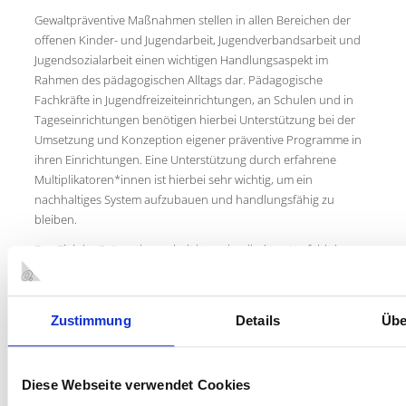
Gewaltpräventive Maßnahmen stellen in allen Bereichen der
offenen Kinder- und Jugendarbeit, Jugendverbandsarbeit und
Jugendsozialarbeit einen wichtigen Handlungsaspekt im
Rahmen des pädagogischen Alltags dar. Pädagogische
Fachkräfte in Jugendfreizeiteinrichtungen, an Schulen und in
Tageseinrichtungen benötigen hierbei Unterstützung bei der
Umsetzung und Konzeption eigener präventive Programme in
ihren Einrichtungen. Eine Unterstützung durch erfahrene
Multiplikatoren*innen ist hierbei sehr wichtig, um ein
nachhaltiges System aufzubauen und handlungsfähig zu
bleiben.
Das Ziel der Präventionsarbeit ist es, im direkten Umfeld der
Kinder und Jugendlichen mögliche Risikofaktoren zu
minimieren und die persönlichen Ressourcen zu fördern. Wir
müssen die Faktoren Kommunikationsfähigkeit, Mitgefühl,
Zustimmung
Details
Übe
Selbstkontrolle, Frustrationstoleranz und Selbstvertrauen
stärken, um sie handlungsfähiger und selbstständiger fürs
Leben zu machen. Es gilt auch die Risikofaktoren zu vermeiden
Diese Webseite verwendet Cookies
und im Blick zu haben, sie mit den Kindern, Jugendlichen und