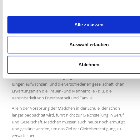
Kai Räker-von Eicken
0208 62921-176
kai.raeker-von-
Alle zulassen
Mädchenförderung
Auswahl erlauben
Ein wichtiger Schwerpunkt der Jugendpflege ist die
Mädchenförderung.
Mädchenförderung bezieht sich in der Kinder- und
Ablehnen
Jugendförderung nicht allein auf Benachteiligung. Sie reflektiert
die unterschiedlichen Bedingungen, unter denen Mädchen und
Jungen aufwachsen, und die verschiedenen gesellschaftlichen
Erwartungen an die Frauen- und Männerrolle - z. B. die
Vereinbarkeit von Erwerbsarbeit und Familie.
Allein der Vorsprung der Mädchen in der Schule, der schon
länger beobachtet wird, führt nicht zur Gleichstellung in Beruf
und Gesellschaft. Mädchen müssen auch heute noch ermutigt
und gestärkt werden, um das Ziel der Gleichberechtigung zu
verwirklichen.