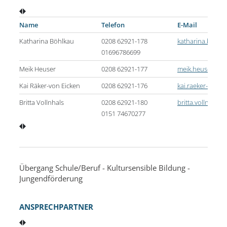
Name
Telefon
E-Mail
Katharina Böhlkau
0208 62921-178
katharina.boeh
01696786699
Meik Heuser
0208 62921-177
meik.heuser@ob
Kai Räker-von Eicken
0208 62921-176
kai.raeker-von-
Britta Vollnhals
0208 62921-180
britta.vollnhal
0151 74670277
Übergang Schule/Beruf - Kultursensible Bildung -
Jungendförderung
ANSPRECHPARTNER