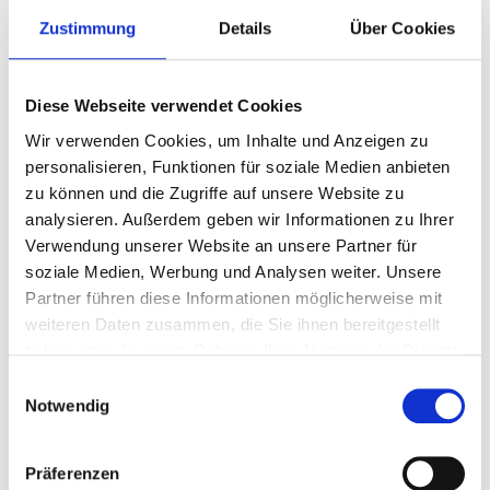
Zustimmung
Details
Über Cookies
Diese Webseite verwendet Cookies
Wir verwenden Cookies, um Inhalte und Anzeigen zu
Abend am Rhein-Herne-Kanal mit Gasometer und Rehberger Brücke (Foto:
personalisieren, Funktionen für soziale Medien anbieten
Tourismus & Marketing Oberhausen GmbH)
zu können und die Zugriffe auf unsere Website zu
analysieren. Außerdem geben wir Informationen zu Ihrer
Ob ruhig oder dynamisch, ob beschaulich oder pulsierend, ob
Verwendung unserer Website an unsere Partner für
erholsam oder aktiv: In Oberhausen dürfte es mehr
soziale Medien, Werbung und Analysen weiter. Unsere
Möglichkeiten zur Freizeitgestaltung geben als Sie freie Zeit
Partner führen diese Informationen möglicherweise mit
haben. Wir erleichtern Ihnen die Auswahl und geben einen
weiteren Daten zusammen, die Sie ihnen bereitgestellt
Überblick über vielleicht Bekanntes, über Unerwartetes und in
haben oder die sie im Rahmen Ihrer Nutzung der Dienste
jedem Fall Reizvolles.
gesammelt haben.
Hier
gelangen Sie zu Informationen über folgende Themen:
Einwilligungsauswahl
Notwendig
Auf dem Rad
Auf dem Wasser
Wandern & Spazieren
Präferenzen
Oberhausen genießen