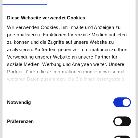
die Böden im Rahmen von Bebauungsplanverfahren und
Bauvoranfragen / Bauanträgen beurteilt und Konsequenzen für
das jeweilige Vorhaben abgeleitet.
Diese Webseite verwendet Cookies
Wir verwenden Cookies, um Inhalte und Anzeigen zu
Einen besonderen Schutz erhalten Böden, die die natürlichen
Bodenfunktionen in besonderem Maße erfüllen. Zur
personalisieren, Funktionen für soziale Medien anbieten
Beurteilung der Belastung natürlicher Böden mit Schadstoffen
zu können und die Zugriffe auf unsere Website zu
und zum Umgang mit diesen Böden wurde für das gesamte
analysieren. Außerdem geben wir Informationen zu Ihrer
Stadtgebiet eine Bodenbelastungskarte erstellt. Weitergehende
Verwendung unserer Website an unsere Partner für
Informationen erhalten Sie
hier
.
soziale Medien, Werbung und Analysen weiter. Unsere
Partner führen diese Informationen möglicherweise mit
KONTAKT
weiteren Daten zusammen, die Sie ihnen bereitgestellt
Stadt Oberhausen
haben oder die sie im Rahmen Ihrer Nutzung der Dienste
Umweltschutz
gesammelt haben.
Einwilligungsauswahl
Bodenschutz und Altlasten
Notwendig
Technisches Rathaus
Bahnhofstr. 66
46042 Oberhausen
Präferenzen
Tel.: 0208 825-3588
Fax: 0208 825-3704