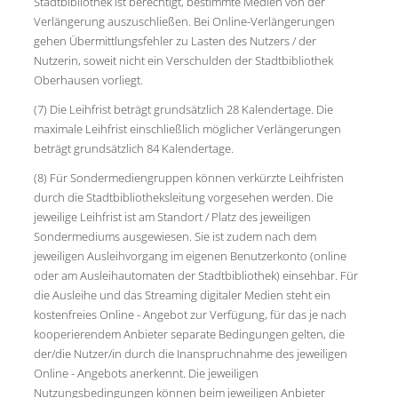
Stadtbibliothek ist berechtigt, bestimmte Medien von der
Verlängerung auszuschließen. Bei Online-Verlängerungen
gehen Übermittlungsfehler zu Lasten des Nutzers / der
Nutzerin, soweit nicht ein Verschulden der Stadtbibliothek
Oberhausen vorliegt.
(7) Die Leihfrist beträgt grundsätzlich 28 Kalendertage. Die
maximale Leihfrist einschließlich möglicher Verlängerungen
beträgt grundsätzlich 84 Kalendertage.
(8) Für Sondermediengruppen können verkürzte Leihfristen
durch die Stadtbibliotheksleitung vorgesehen werden. Die
jeweilige Leihfrist ist am Standort / Platz des jeweiligen
Sondermediums ausgewiesen. Sie ist zudem nach dem
jeweiligen Ausleihvorgang im eigenen Benutzerkonto (online
oder am Ausleihautomaten der Stadtbibliothek) einsehbar. Für
die Ausleihe und das Streaming digitaler Medien steht ein
kostenfreies Online - Angebot zur Verfügung, für das je nach
kooperierendem Anbieter separate Bedingungen gelten, die
der/die Nutzer/in durch die Inanspruchnahme des jeweiligen
Online - Angebots anerkennt. Die jeweiligen
Nutzungsbedingungen können beim jeweiligen Anbieter