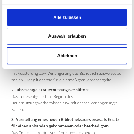
§ 7
Alle zulassen
Entgelte
(1) Für den Leihverkehr und für die Nutzung der Angebote der
Auswahl erlauben
Stadtbibliothek werden Entgelte nach dieser Benutzungs- und
Entgeltordnung sowie ihrer „Anlage 1 Entgelte“ erhoben. Zur
Zahlung der Entgelte ist der Nutzer / die Nutzerin verpflichtet.
Ablehnen
1. Jahresentgelt:
Das Jahresentgelt für die Nutzung der angebotenen Medien ist
mit Ausstellung bzw. Verlängerung des Bibliotheksausweises zu
zahlen. Dies gilt ebenso für die ermäßigten Jahresentgelte.
2. Jahresentgelt Dauernutzungsverhältnis:
Das Jahresentgelt ist mit Beginn des
Dauernutzungsverhältnisses bzw. mit dessen Verlängerung zu
zahlen.
3. Ausstellung eines neuen Bibliotheksausweises als Ersatz
für einen abhanden gekommenen oder beschädigten:
Das Entgelt ist mit der Aushändigung des neuen