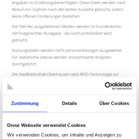
Angaben zu Erziehungsberechtigten. Diese Daten werden nach
Ablauf von 3 Jahren nach der letzten Ausleihe gelöscht, sofern
keine offenen Forderungen bestehen.
Die Titel der ausgeliehenen Medien werden im Kundenkonto
mit fristgerechter Rückgabe - die nicht protokolliert wird -
gelöscht.
Nutzungsdaten werden nicht personenbezogen ausgewertet.
Für statistische Zwecke werden anonymisierte Analysen
durchgeführt.
Die Stadtbibliothek Oberhausen setzt RFID-Technologie zur
Selbstverbuchung der Medien ein. Nur für den Ausleihvorgang
notwendige Daten werden dabei auf dem RFID-Chip der
entliehenen Medien gespeichert.
Zustimmung
Details
Über Cookies
§ 5
Auswärtiger Leihverkehr (Fernleihe)
Diese Webseite verwendet Cookies
(1) Im Bestand der Stadtbibliothek nicht vorhandene Medien
Wir verwenden Cookies, um Inhalte und Anzeigen zu
können über den Leihverkehr nach den hierfür geltenden