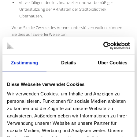
Mit vielfältiger ideeller, finanzieller und werbemäßiger
Unterstützung der Aktivitäten der Stadtbibliothek
Oberhausen.
Wenn Sie die Zwecke des Vereins unterstützen wollen, können
Sie dies auf zweierlei Weise tun:
entweder, indem Sie selbst Mitglied in unserem
Förderverein werden (Jahresbeitrag 20,00 EUR) ; oder aber
indem Sie dem Förderverein eine (steuerlich absetzbare!)
Zustimmung
Details
Über Cookies
Spende in beliebiger Höhe zukommen lassen.
VORSTAND DER LITERARISCHEN GESELLSCHAFT
Diese Webseite verwendet Cookies
Wir verwenden Cookies, um Inhalte und Anzeigen zu
1. Vorsitzender
Wilhelm R. Kurze
personalisieren, Funktionen für soziale Medien anbieten
zu können und die Zugriffe auf unsere Website zu
Mitglieder des
analysieren. Außerdem geben wir Informationen zu Ihrer
Vorstandes:
Verwendung unserer Website an unsere Partner für
1. stellv. Vorsitzende
Hanna Schroer
soziale Medien, Werbung und Analysen weiter. Unsere