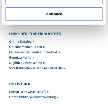
Fax: 0208 825-5433
E-Mail:
beratung.bibliothek@oberhausen.de
Ablehnen
LINKS DER STADTBIBLIOTHEK
Online-Katalog
Onleihe medien-laden
Leitsystem der Zentralbibliothek
Benutzerkonto
Digibib Suchmaschine
Schulbibliothekarische Arbeitsstelle
INFOS ÜBER
Literarische Gesellschaft
Datenschutz-Grundverordnung