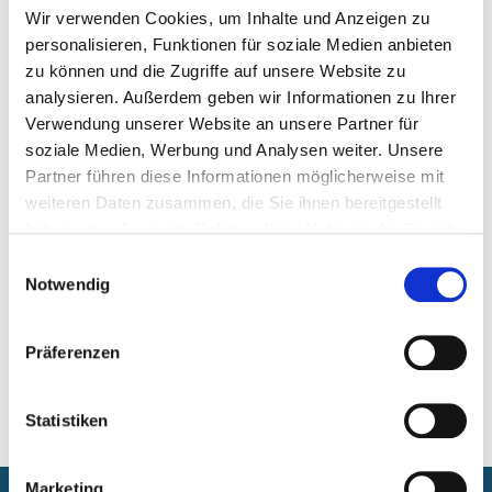
Finanzierung
Wir verwenden Cookies, um Inhalte und Anzeigen zu
Wohnungssuche
personalisieren, Funktionen für soziale Medien anbieten
Miete
zu können und die Zugriffe auf unsere Website zu
Mietvertrag
analysieren. Außerdem geben wir Informationen zu Ihrer
Wohnungsübergabe
Verwendung unserer Website an unsere Partner für
Entrümpelungen und gebrauchte Möbel
soziale Medien, Werbung und Analysen weiter. Unsere
Partner führen diese Informationen möglicherweise mit
MEHR ZUM THEMA
weiteren Daten zusammen, die Sie ihnen bereitgestellt
haben oder die sie im Rahmen Ihrer Nutzung der Dienste
Finanzierung
gesammelt haben.
Wohnungssuche
Einwilligungsauswahl
Miete
Notwendig
Mietvertrag
Wohnungsübergabe
Präferenzen
Statistiken
Marketing