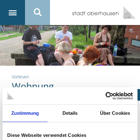
Vorlesen
Wohnung
Alles zum Thema Wohnung findest du auf diesen Seiten. Vor
allem natürlich Tipps für die erste Wohnung - von den
Zustimmung
Details
Über Cookies
Finanzierungsfragen, über Wohnungssuche, Miete und
Mietspiegel, bis hin zu Mietvertrag und Wohnungsübergabe.
Hier erhältst du Informationen über folgende Themen:
Diese Webseite verwendet Cookies