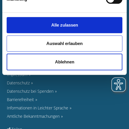
Newsroom
Veranstaltungen
Pressearbeit
Alle zulassen
Foto-Nachweise
Stellenausschreibungen
Auswahl erlauben
Newsletter
Ratsinformationssystem
Ablehnen
Kontakt
Impressum
Datenschutz
Datenschutz bei Spenden
Barrierefreiheit
Informationen in Leichter Sprache
Amtliche Bekanntmachungen