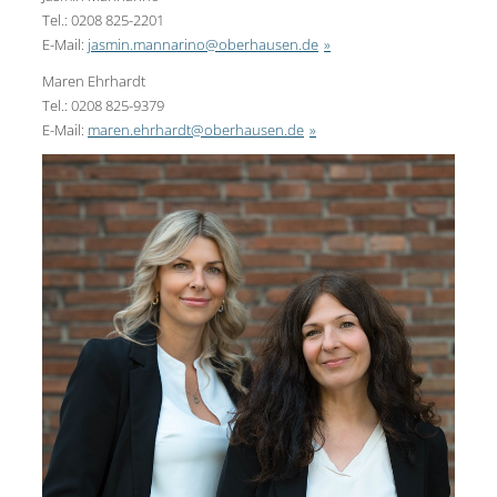
Tel.: 0208 825-2201
E-Mail:
jasmin.mannarino@oberhausen.de
Maren Ehrhardt
Tel.: 0208 825-9379
E-Mail:
maren.ehrhardt@oberhausen.de