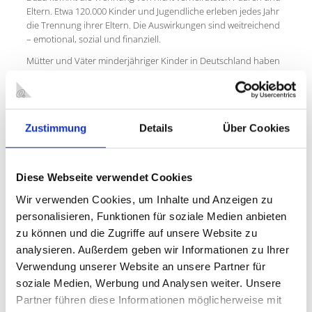
Eltern. Etwa 120.000 Kinder und Jugendliche erleben jedes Jahr
die Trennung ihrer Eltern. Die Auswirkungen sind weitreichend
– emotional, sozial und finanziell.
Mütter und Väter minderjähriger Kinder in Deutschland haben
im Rahmen der Kinder- und Jugendhilfe (SGB VIII) einen
Rechtsanspruch auf Beratung zu Partnerschaft, Trennung oder
Scheidung (§ 17), zu Fragen zu Personensorge und
Umgangsrecht (§ 18) sowie auf Hilfe zu Erziehung (§ 27). Studien
Zustimmung
Details
Über Cookies
zeigen, dass die allermeisten Paare auf der Suche nach
Beratung zunächst online recherchieren. Mit der STARK-
Plattform wird auch auf diesen hohen Bedarf an Online-
Angeboten reagiert.
Diese Webseite verwendet Cookies
Die Plattform ist kostenfrei zugänglich unter
www.stark-
Wir verwenden Cookies, um Inhalte und Anzeigen zu
familie.info
.
personalisieren, Funktionen für soziale Medien anbieten
zu können und die Zugriffe auf unsere Website zu
analysieren. Außerdem geben wir Informationen zu Ihrer
Verwendung unserer Website an unsere Partner für
PLÖTZLICH VERWITWET - WO FINDE ICH HILFE?
soziale Medien, Werbung und Analysen weiter. Unsere
Partner führen diese Informationen möglicherweise mit
Was muss ich tun, wenn mein/e Ehepartner/in oder