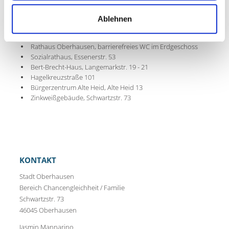
es Wickelräume:
Ablehnen
Technisches Rathaus jeweils in direkter Nähe zu den
Infotheken
Rathaus Oberhausen, barrierefreies WC im Erdgeschoss
Sozialrathaus, Essenerstr. 53
Bert-Brecht-Haus, Langemarkstr. 19 - 21
Hagelkreuzstraße 101
Bürgerzentrum Alte Heid, Alte Heid 13
Zinkweißgebäude, Schwartzstr. 73
KONTAKT
Stadt Oberhausen
Bereich Chancengleichheit / Familie
Schwartzstr. 73
46045 Oberhausen
Jasmin Mannarino