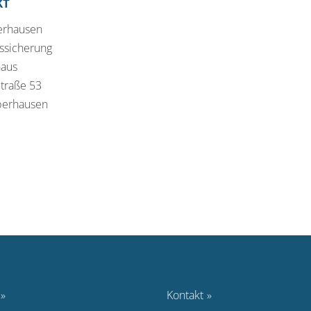
KT
erhausen
sicherung
haus
traße 53
berhausen
Kontakt