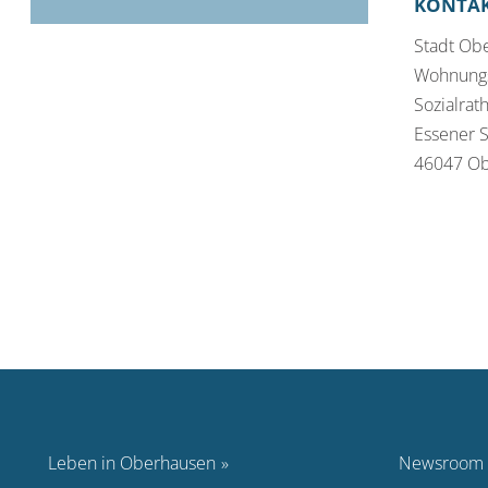
KONTA
Stadt Ob
Wohnungs
Sozialrat
Essener S
46047 O
Leben in Oberhausen
Newsroom