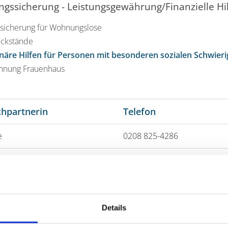
ssicherung - Leistungsgewährung/Finanzielle Hi
sicherung für Wohnungslose
ückstände
onäre Hilfen für Personen mit besonderen sozialen Schwieri
hnung Frauenhaus
hpartnerin
Telefon
e
0208 825-4286
er
0208 825-8112
Details
08 825-6202
ach telefonischer Vereinbarung.