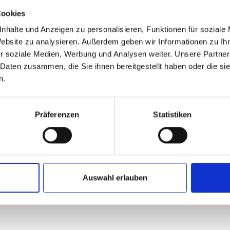
Cookies
nhalte und Anzeigen zu personalisieren, Funktionen für soziale
ssicherung - Sozialarbeit
Website zu analysieren. Außerdem geben wir Informationen zu I
r soziale Medien, Werbung und Analysen weiter. Unsere Partner
aumvermittlung für Wohnungsnotfälle
 Daten zusammen, die Sie ihnen bereitgestellt haben oder die s
hlosenunterkunft
n.
Präferenzen
Statistiken
hpartner/innen
Telefon
ix
0208 825-6123
mpelkamp
0208 825-2712
Auswahl erlauben
eide
0208 825-8124