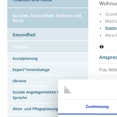
Wohnung
Grund
Soziales, Gesundheit, Wohnen und
Recht
Mietr
Stati
Gesundheit
Abrec
Soziales
Ansprec
Sozialplanung
Frau Witt
Expert*innendialoge
Ukraine
Frau Zub
Soziale Angelegenheiten Leichte
Sprache
Zustimmung
Fax: 02
Alten- und Pflegeplanung Oberhausen
Termine n