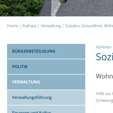
Home
|
Rathaus
|
Verwaltung
|
Soziales, Gesundheit, Wo
Vorlesen
BÜRGERBETEILIGUNG
Soz
POLITIK
Wohnu
VERWALTUNG
Hilfe zur
Verwaltungsführung
Schwierig
Finanzen und Kultur