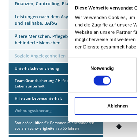
Finanzen, Controlling, Planung
Diese Webseite verwendet 
Leistungen nach dem AsylbLG, Bildung
Wir verwenden Cookies, um I
und Teilhabe, BAföG
Wohnung
und die Zugriffe auf unsere 
Website an unsere Partner fü
Ältere Menschen, Pflegebedürftige und
Wohnr
möglicherweise mit weiteren
behinderte Menschen
Obdac
der Dienste gesammelt habe
Soziale Angelegenheiten
Einwilligungsauswahl
Notwendig
Unterhaltsheranziehung
Ansprec
Team Grundsicherung / Hilfe zum
Frau Derr
Lebensunterhalt
Hilfe zum Lebensunterhalt
Herr Sie
Ablehnen
Wohnungssicherung
Herr Loh
Stationäre Hilfen für Personen mit besonderen
sozialen Schwierigkeiten ab 65 Jahren