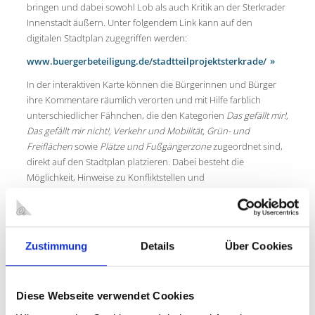
bringen und dabei sowohl Lob als auch Kritik an der Sterkrader
Innenstadt äußern. Unter folgendem Link kann auf den
digitalen Stadtplan zugegriffen werden:
www.buergerbeteiligung.de/stadtteilprojektsterkrade/
In der interaktiven Karte können die Bürgerinnen und Bürger
ihre Kommentare räumlich verorten und mit Hilfe farblich
unterschiedlicher Fähnchen, die den Kategorien
Das gefällt mir!,
Das gefällt mir nicht!, Verkehr und Mobilität, Grün- und
Freiflächen
sowie
Plätze und Fußgängerzone
zugeordnet sind,
direkt auf den Stadtplan platzieren. Dabei besteht die
Möglichkeit, Hinweise zu Konfliktstellen und
Verbesserungsmöglichkeiten sowohl im Kontext der
Nahmobilität als auch hinsichtlich gestalterischer Aspekte zu
geben. Neben dem Setzen eigener Fähnchen können auch
Anregungen anderer Nutzerinnen und Nutzer jederzeit
Zustimmung
Details
Über Cookies
eingesehen werden und sind für jedermann frei zugänglich.
Die Lebendigkeit und Qualität dieses virtuellen Stadtplans ist
vor allem von der aktiven und kreativen Teilnahme seiner
Diese Webseite verwendet Cookies
Nutzerinnen und Nutzer abhängig. Die Online-Beteiligung