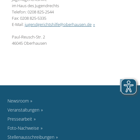
im Haus des Jugendrechts
Telefon: 0208 825-2544
Fax: 0208 825-5335
E-Mail:
jugendgerichtshilfe@oberhausen.de
Paul-Reusch-Str. 2
46045 Oberhausen
Newsroom
Veranstaltungen
Pressearbeit
Foto-Nachweise
Stellenausschreibungen