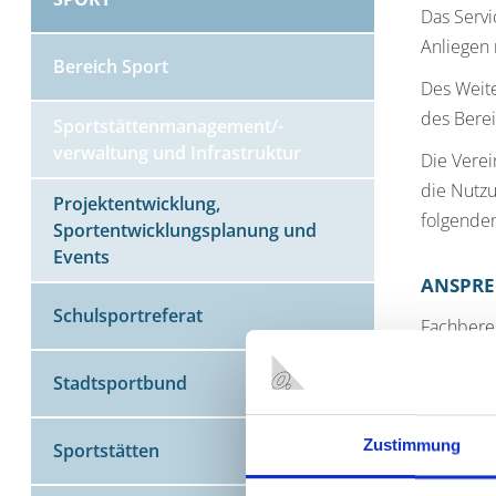
Das Servi
Anliegen 
Bereich Sport
Des Weit
des Berei
Sportstättenmanagement/-
verwaltung und Infrastruktur
Die Verei
die Nutzu
Projektentwicklung,
folgenden
Sportentwicklungsplanung und
Events
ANSPRE
Schulsportreferat
Fachberei
Ulrich Hi
Stadtsportbund
Telefon:
E-Mail:
ul
Zustimmung
Sportstätten
Sportstä
Stefan Sc