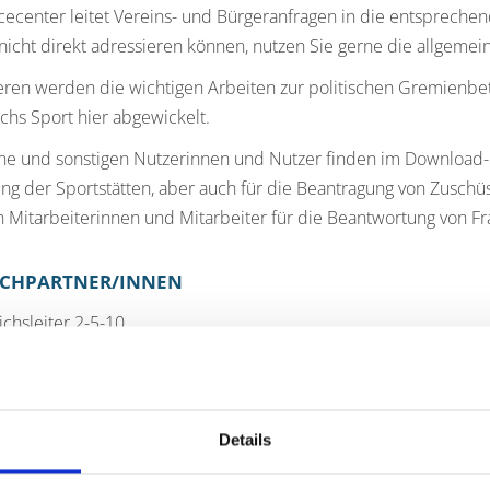
cecenter leitet Vereins- und Bürgeranfragen in die entsprechen
nicht direkt adressieren können, nutzen Sie gerne die allgemei
eren werden die wichtigen Arbeiten zur politischen Gremienb
chs Sport hier abgewickelt.
ne und sonstigen Nutzerinnen und Nutzer finden im Download-M
ng der Sportstätten, aber auch für die Beantragung von Zusch
 Mitarbeiterinnen und Mitarbeiter für die Beantwortung von Fr
CHPARTNER/INNEN
chsleiter 2-5-10
nz
 0208 825-3038
rich.hinz@oberhausen.de
Details
ttenmanagement Sporthallen, Zuschüsse, Baumaßnahmen, Fina
hweigert, Telefon: 0208 825-2887