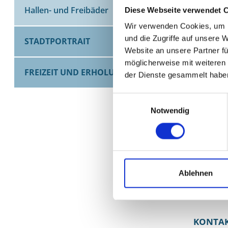
E-Mail:
st
Hallen- und Freibäder
Diese Webseite verwendet 
Wir verwenden Cookies, um I
Sportstät
und die Zugriffe auf unsere 
STADTPORTRAIT
Norman K
Website an unsere Partner fü
E-Mail:
n
möglicherweise mit weiteren
FREIZEIT UND ERHOLUNG
der Dienste gesammelt habe
Sportserv
Bereich A
Einwilligungsauswahl
Gerhard 
Notwendig
E-Mail:
g
Sportserv
Bereich S
Klaudia H
Ablehnen
E-Mail:
kl
KONTA