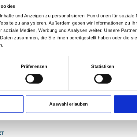
efan.schweigert@oberhausen.de
Cookies
nhalte und Anzeigen zu personalisieren, Funktionen für soziale
tenmanagement Sportplätze, Sportservice, Sportstättenvergabe
Website zu analysieren. Außerdem geben wir Informationen zu I
euschen, Telefon: 0208 825-3341
r soziale Medien, Werbung und Analysen weiter. Unsere Partner
orman.keuschen@oberhausen.de
 Daten zusammen, die Sie ihnen bereitgestellt haben oder die s
n.
ice, Sportstättenvergabe, Vermietung an externe Nutzer
lt-Oberhausen und Sportplätze Osterfeld
Grüneberg, Telefon: 0208 825-2132
Präferenzen
Statistiken
erhard.grueneberg@oberhausen.de
ice, Sportstättenvergabe, Vermietung an externe Nutzer
terkrade, Sterkrade-Nord, Osterfeld
ilpert, Telefon: 0208 825-2884
Auswahl erlauben
audia.hilpert@oberhausen.de
KT