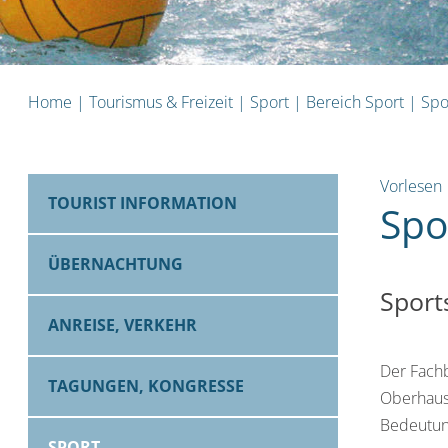
Home
|
Tourismus & Freizeit
|
Sport
|
Bereich Sport
|
Spo
Vorlesen
TOURIST INFORMATION
Spo
ÜBERNACHTUNG
Sport
ANREISE, VERKEHR
Der Fachb
TAGUNGEN, KONGRESSE
Oberhaus
Bedeutun
SPORT