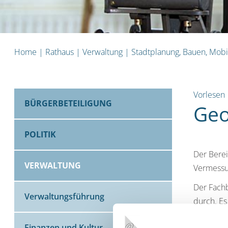
Home
|
Rathaus
|
Verwaltung
|
Stadtplanung, Bauen, Mobi
Vorlesen
BÜRGERBETEILIGUNG
Geo
POLITIK
Der Berei
VERWALTUNG
Vermessu
Der Fach
Verwaltungsführung
durch. Es
der Ingen
Finanzen und Kultur