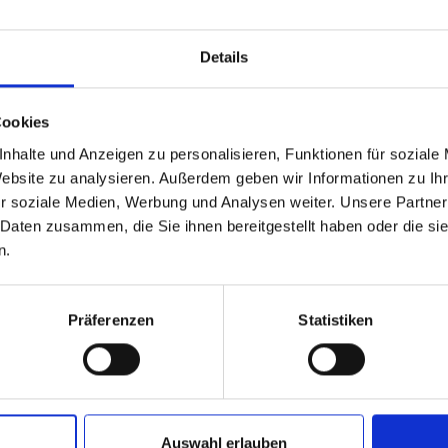
llung. Ebenfalls wird hier der amtliche Stadtplan und Radplan 
r vielfältige kommunale Projekte.
Details
bereich
Geodaten
,
Liegenschaftskataster
führt den Nac
en. Außerdem können hier Auskünfte zu den Grundstücken ein
erden.
Cookies
nhalte und Anzeigen zu personalisieren, Funktionen für soziale
hbereich
Grundstückswertermittlung
,
Bodenordnung
ge
Website zu analysieren. Außerdem geben wir Informationen zu I
rausschusses für Grundstückswerte in Oberhausen. Dort könne
r soziale Medien, Werbung und Analysen weiter. Unsere Partner
ert von bebauten und unbebauten Grundstücken in Auftrag gege
 Daten zusammen, die Sie ihnen bereitgestellt haben oder die s
gungsausschusses angesiedelt.
n.
Präferenzen
Statistiken
KT
berhausen
rmation und Kataster
straße 66
Auswahl erlauben
Oberhausen