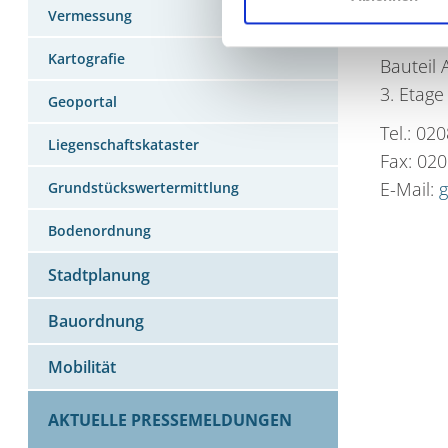
Vermessung
Technis
Kartografie
Bauteil 
3. Etage
Geoportal
Tel.: 02
Liegenschaftskataster
Fax: 02
E-Mail:
Grundstückswertermittlung
Bodenordnung
Stadtplanung
Bauordnung
Mobilität
AKTUELLE PRESSEMELDUNGEN