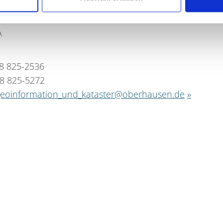
ches Rathaus
A
08 825-2536
08 825-5272
geoinformation_und_kataster@oberhausen.de