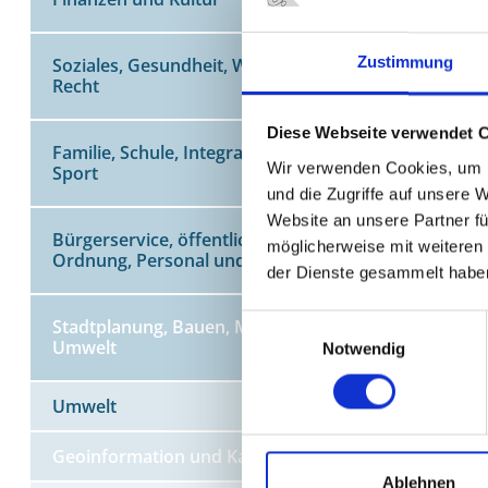
Fertigste
Karten fü
Zustimmung
Soziales, Gesundheit, Wohnen und
Der Fach
Recht
Oberhaus
erteilt w
Diese Webseite verwendet 
Familie, Schule, Integration und
Wir verwenden Cookies, um I
Zum Fac
Sport
und die Zugriffe auf unsere 
Gutachte
Website an unsere Partner fü
Verkehrsw
Bürgerservice, öffentliche
möglicherweise mit weiteren
Ordnung, Personal und IT
des Umle
der Dienste gesammelt habe
Einwilligungsauswahl
Stadtplanung, Bauen, Mobilität und
Umwelt
Notwendig
KONTA
Stadt O
Umwelt
Geoinfo
Bahnhof
Geoinformation und Kataster
Ablehnen
46145 