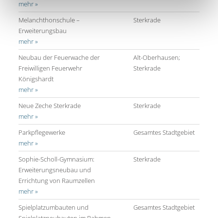
mehr »
Melanchthonschule –
Sterkrade
Erweiterungsbau
mehr »
Neubau der Feuerwache der
Alt-Oberhausen;
Freiwilligen Feuerwehr
Sterkrade
Königshardt
mehr »
Neue Zeche Sterkrade
Sterkrade
mehr »
Parkpflegewerke
Gesamtes Stadtgebiet
mehr »
Sophie-Scholl-Gymnasium:
Sterkrade
Erweiterungsneubau und
Errichtung von Raumzellen
mehr »
Spielplatzumbauten und
Gesamtes Stadtgebiet
Spielplatzneubauten im Rahmen