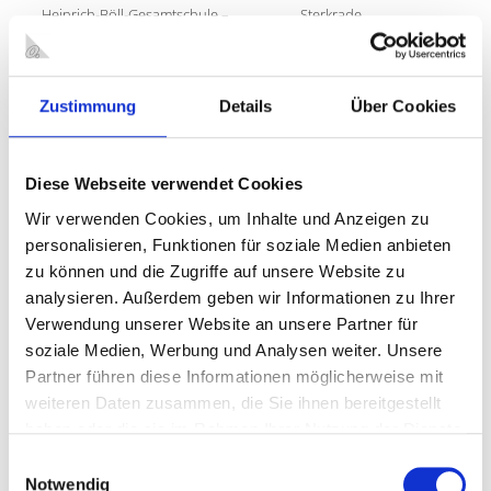
Heinrich-Böll-Gesamtschule –
Sterkrade
Errichtung von Raumzellen
mehr »
InnovationCity roll out
Sterkrade
Zustimmung
Details
Über Cookies
Schmachtendorf
mehr »
InnovationCity roll out Tackenberg
Sterkrade
Diese Webseite verwendet Cookies
mehr »
Wir verwenden Cookies, um Inhalte und Anzeigen zu
Integriertes städtebauliches
Alt-Oberhausen
personalisieren, Funktionen für soziale Medien anbieten
Entwicklungskonzept Schladviertel
zu können und die Zugriffe auf unsere Website zu
(ISEK)
analysieren. Außerdem geben wir Informationen zu Ihrer
mehr »
Verwendung unserer Website an unsere Partner für
soziale Medien, Werbung und Analysen weiter. Unsere
Internationale Gartenausstellung
Alt-Oberhausen
(IGA) 2027 – Der Ruhrpark in
Partner führen diese Informationen möglicherweise mit
Alstaden
weiteren Daten zusammen, die Sie ihnen bereitgestellt
mehr »
haben oder die sie im Rahmen Ihrer Nutzung der Dienste
gesammelt haben.
John-Lennon-Platz Bebauung
Alt-Oberhausen
Einwilligungsauswahl
mehr »
Notwendig