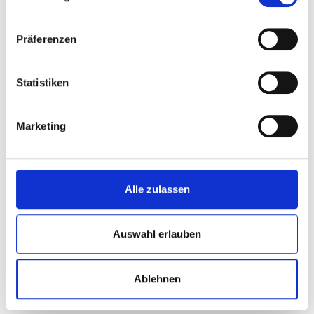
Klimaquartier Bahnhofstraße
Sterkrade
mehr »
Präferenzen
Kommunale Inklusionsplanung
Gesamtes Stadtgebiet
mehr »
Statistiken
Kommunale Wärmeplanung
Gesamtes Stadtgebiet
mehr »
Marketing
Machbarkeitsstudie für einen
Alt-Oberhausen;
Radschnellweg Bottrop -
Osterfeld
Oberhausen-Osterfeld - Neue
Mitte Oberhausen - Alt-
Alle zulassen
Oberhausen - Mülheim-Styrum
mehr »
Auswahl erlauben
Maßnahmen gegen den
Gesamtes Stadtgebiet
Eichenprozessionsspinner
mehr »
Ablehnen
Masterplan Neue Mitte
Alt-Oberhausen
Oberhausen