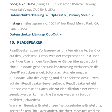
Google/YouTube
(Google LLC, 1600 Amphitheatre Parkway,
Mountain View, CA 94043, USA)
Datenschutzerklärung
,
Opt-Out
,
Privacy Shield
Instagram
(Instagram Inc., 1601 Willow Road, Menlo Park, CA,
94025, USA)
Datenschutzerklärung/ Opt-Out
10. READSPEAKER
ReadSpeaker ist ein Vorleseservice für Internetinhalte. Bei Klick
auf den „Vorlesen“-Button, wird der entsprechende Text über
die IP des User an den ReadSpeaker-Server übergeben, dort
eine Audiodatei generiert und im Streaming-Verfahren an die
User-IP zurückgesendet. Sofort nach Auslieferung der
Audiodatei, wird der Vorgang und die IP-Adresse des Nutzers
auf dem ReadSpeaker-Server gelöscht. ReadSpeaker erhebt
und speichert keine Daten, die zur Identifikation einer Person
genutzt werden können. Alle Services werden in Europa
realisiert (Schweden).
Wenn ein Benutzer Einstellungen (hervorgehobene Einstellung,
Textgröße usw.) im Player ändert, speichert ReadSpeaker diese