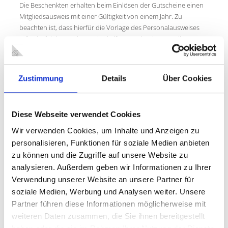
Die Beschenkten erhalten beim Einlösen der Gutscheine einen
Mitgliedsausweis mit einer Gültigkeit von einem Jahr. Zu
beachten ist, dass hierfür die Vorlage des Personalausweises
erforderlich ist. Bücher, Zeitschriften, Hörbücher, Musik-DVDs,
Sprachkurse etc. können anschließend gebührenfrei
ausgeliehen werden. Ist schon ein Mitgliedsausweis vorhanden,
wird er nach Ablauf der Frist kostenfrei um 12 Monate
Zustimmung
Details
Über Cookies
verlängert.
KONTAKT
Diese Webseite verwendet Cookies
Stadtbibliothek Oberhausen
Wir verwenden Cookies, um Inhalte und Anzeigen zu
Bert-Brecht-Bildungszentrum
personalisieren, Funktionen für soziale Medien anbieten
Langemarkstr. 19-21
zu können und die Zugriffe auf unsere Website zu
46045 Oberhausen
analysieren. Außerdem geben wir Informationen zu Ihrer
Tel.: 0208 825-2852
Verwendung unserer Website an unsere Partner für
Fax: 0208 825-5433
soziale Medien, Werbung und Analysen weiter. Unsere
E-Mail:
beratung.bibliothek@oberhausen.de
Partner führen diese Informationen möglicherweise mit
weiteren Daten zusammen, die Sie ihnen bereitgestellt