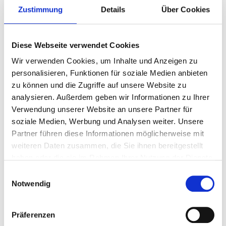
Abgabesatz-Satzung (Satzung über die Gebührensätze für
Zustimmung
Details
Über Cookies
Entwässerungs-, Abfallbeseitigungs- und
Straßenreinigungsgebühren) (Sachgebiet Gebühren und
Darlehen)
Diese Webseite verwendet Cookies
Friedhofsgebühren-Satzung (Sachgebiet Gebühren und
Wir verwenden Cookies, um Inhalte und Anzeigen zu
Darlehen)
personalisieren, Funktionen für soziale Medien anbieten
Straßenreinigungssatzung (Fachbereich Schnittstelle WBO
GmbH)
zu können und die Zugriffe auf unsere Website zu
Abfallsatzung (Fachbereich Abfallwirtschaft - Untere
analysieren. Außerdem geben wir Informationen zu Ihrer
Abfallwirtschaftsbehörde -)
Verwendung unserer Website an unsere Partner für
Entwässerungssatzung (Fachbereich Gewässerschutz -
soziale Medien, Werbung und Analysen weiter. Unsere
Untere Wasserbehörde-)
Partner führen diese Informationen möglicherweise mit
Friedhofssatzung (Fachbereich Standesamt)
weiteren Daten zusammen, die Sie ihnen bereitgestellt
Jagdsteuer-Satzung
haben oder die sie im Rahmen Ihrer Nutzung der Dienste
Vergnügungssteuer-Satzung
gesammelt haben.
Einwilligungsauswahl
Haushaltssatzung
Notwendig
Die einzelnen Satzungen finden Sie in unserer
Ortsrechtssammlung
.
Präferenzen