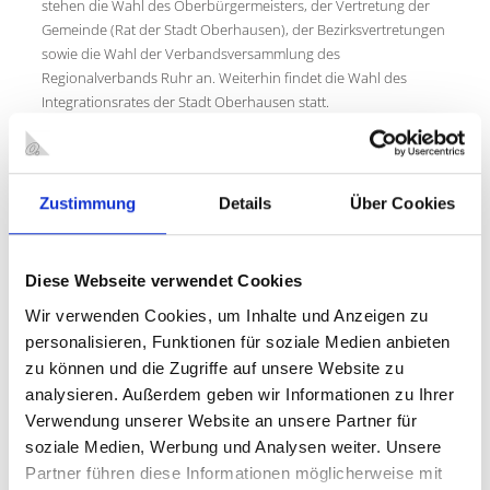
stehen die Wahl des Oberbürgermeisters, der Vertretung der
Gemeinde (Rat der Stadt Oberhausen), der Bezirksvertretungen
sowie die Wahl der Verbandsversammlung des
Regionalverbands Ruhr an. Weiterhin findet die Wahl des
Integrationsrates der Stadt Oberhausen statt.
Zur Durchführung der Briefwahl sind Sofortwahlstellen ab
Montag, 11. August 2025, bis zum 12. September 2025
eingerichtet. Diese befinden sich im Rathaus Alt-Oberhausen
(Schwartzstraße 72, unter den Arkaden), im Technischen
Zustimmung
Details
Über Cookies
Rathaus Sterkrade (Bahnhofstraße 66) und im Rathaus
Osterfeld (Bottroper Straße 183, Raum 18).
Die Öffnungszeiten:
Diese Webseite verwendet Cookies
montags bis mittwochs von 8 bis 16 Uhr
Wir verwenden Cookies, um Inhalte und Anzeigen zu
donnerstags von 8 bis 18 Uhr
personalisieren, Funktionen für soziale Medien anbieten
freitags von 8 bis 12 Uhr, am 12. September 2025 bis 15 Uhr
zu können und die Zugriffe auf unsere Website zu
samstags (nur Technisches Rathaus) von 9 bis 13 Uhr bis
analysieren. Außerdem geben wir Informationen zu Ihrer
zum 6. September 2025
Verwendung unserer Website an unsere Partner für
In den Sofortwahlstellen können die Briefwahlunterlagen
soziale Medien, Werbung und Analysen weiter. Unsere
abgeholt oder auch vor Ort direkt gewählt werden.
Partner führen diese Informationen möglicherweise mit