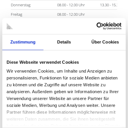
Donnerstag
08.00 - 12.00 Uhr
13.30 - 15.30 Uhr
Freitag
08.00 - 12.00 Uhr
Um Terminabsprache wird gebeten. Dann auch Termine
Zustimmung
Details
Über Cookies
außerhalb der oben genannten Zeiten möglich.
KONTAKT
Diese Webseite verwendet Cookies
Stadt Oberhausen
Gewerbeangelegenheiten, Verbraucherschutz
Wir verwenden Cookies, um Inhalte und Anzeigen zu
Technisches Rathaus
personalisieren, Funktionen für soziale Medien anbieten
Bahnhofstraße 66
zu können und die Zugriffe auf unsere Website zu
46145 Oberhausen
analysieren. Außerdem geben wir Informationen zu Ihrer
Verwendung unserer Website an unsere Partner für
Diese Kosten entstehen:
soziale Medien, Werbung und Analysen weiter. Unsere
Bis 1.000,00 Euro, je nach Aufwand.
Partner führen diese Informationen möglicherweise mit
weiteren Daten zusammen, die Sie ihnen bereitgestellt
haben oder die sie im Rahmen Ihrer Nutzung der Dienste