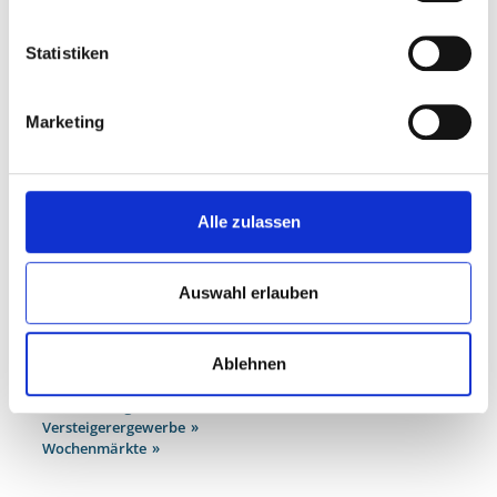
MEHR ZUM THEMA
Statistiken
Anlageberatung
Auszüge Gewerbezentralregister
Bekämpfung der Schwarzarbeit, Handwerksrecht
Marketing
Bewachungsgewerbe
Eichwesen
Gaststättenbeschwerden
Gaststättenerlaubnisse
Geldspielgeräte
Alle zulassen
Gestattungen
Gewerbemeldestelle
Gewerbeuntersagungen
Auswahl erlauben
Maklererlaubnis
Pfandleihergewerbe
Prostituiertenschutzgesetz
Reisegewerbe
Ablehnen
Spielhallen
Versicherungsvermittler
Versteigerergewerbe
Wochenmärkte