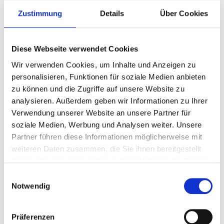
Technisches Rathaus
Zustimmung
Details
Über Cookies
Bahnhofstraße 66
46145 Oberhausen
Diese Webseite verwendet Cookies
Diese Kosten entstehen:
Wir verwenden Cookies, um Inhalte und Anzeigen zu
personalisieren, Funktionen für soziale Medien anbieten
Zwischen 20,00 Euro und 500,00 Euro
zu können und die Zugriffe auf unsere Website zu
analysieren. Außerdem geben wir Informationen zu Ihrer
Verwendung unserer Website an unsere Partner für
Bitte bringen Sie mit:
soziale Medien, Werbung und Analysen weiter. Unsere
Partner führen diese Informationen möglicherweise mit
Sehen Sie dazu das
Merkblatt
zur Reisegewerbekarte.
weiteren Daten zusammen, die Sie ihnen bereitgestellt
haben oder die sie im Rahmen Ihrer Nutzung der Dienste
gesammelt haben.
Einwilligungsauswahl
Der weitere Ablauf ist:
Notwendig
Die für die beabsichtigte Tätigkeit erforderliche Zuverlässigkeit
wird überprüft.
Präferenzen