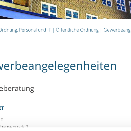
 Ordnung, Personal und IT
|
Öffentliche Ordnung
|
Gewerbeange
erbeangelegenheiten
eberatung
KT
en
hausenpark 2