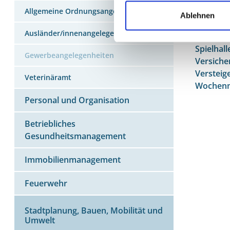
Allgemeine Ordnungsangelegenheiten
Pfandle
Ablehnen
Prostitu
Ausländer/innenangelegenheiten
Reisege
Spielhall
Gewerbeangelegenheiten
Versiche
Versteig
Veterinäramt
Wochen
Personal und Organisation
Betriebliches
Gesundheitsmanagement
Immobilienmanagement
Feuerwehr
Stadtplanung, Bauen, Mobilität und
Umwelt