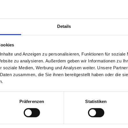
sen
 0201 1892-154
Details
UM THEMA
Cookies
eratung
nhalte und Anzeigen zu personalisieren, Funktionen für soziale
Gewerbezentralregister
Website zu analysieren. Außerdem geben wir Informationen zu I
ung der Schwarzarbeit, Handwerksrecht
r soziale Medien, Werbung und Analysen weiter. Unsere Partner
ngsgewerbe
 Daten zusammen, die Sie ihnen bereitgestellt haben oder die s
en
n.
ttenbeschwerden
tenerlaubnisse
lgeräte
Präferenzen
Statistiken
ungen
meldestelle
untersagungen
laubnis