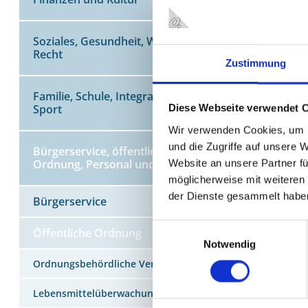
45127 Es
Telefon:
Soziales, Gesundheit, Wohnen und
Recht
Zustimmung
MEHR Z
Familie, Schule, Integration und
Sport
Diese Webseite verwendet 
Anlageb
Wir verwenden Cookies, um I
Auszüge 
und die Zugriffe auf unsere 
Bürgerservice, öffentliche
Bekämpf
Website an unsere Partner fü
Ordnung, Personal und IT
Bewachu
möglicherweise mit weiteren
Eichwes
der Dienste gesammelt habe
Bürgerservice
Gaststä
Gaststät
Einwilligungsauswahl
Öffentliche Ordnung
Geldspie
Notwendig
Gestatt
Ordnungsbehördliche Verordnung
Gewerbe
Gewerbe
Lebensmittelüberwachung
Maklerer