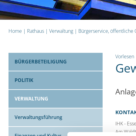
Home
|
Rathaus
|
Verwaltung
|
Bürgerservice, öffentliche
Vorlesen
BÜRGERBETEILIGUNG
Gew
POLITIK
Anlag
VERWALTUNG
KONTA
Verwaltungsführung
IHK - Ess
Am Waldt
Finanzen und Kultur