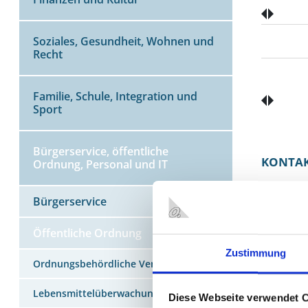
Soziales, Gesundheit, Wohnen und
Recht
Familie, Schule, Integration und
Sport
Bürgerservice, öffentliche
KONTA
Ordnung, Personal und IT
Stadt Ob
Bürgerservice
Allgemei
Technisc
Öffentliche Ordnung
Bahnhofst
Zustimmung
46145 O
Ordnungsbehördliche Verordnung
Lebensmittelüberwachung
Diese Webseite verwendet 