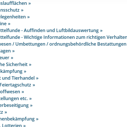
slaufflächen
onsschutz
legenheiten
ine
telfunde - Auffinden und Luftbildauswertung
telfunde - Wichtige Informationen zum richtigen Verhalte
esen / Umbettungen / ordnungsbehördliche Bestattungen
lagen
euer
he Sicherheit
ekämpfung
t und Tierhandel
 Feiertagschutz
toffwesen
ellungen etc.
erbeseitigung
tz
chenbekämpfung
 Lotterien