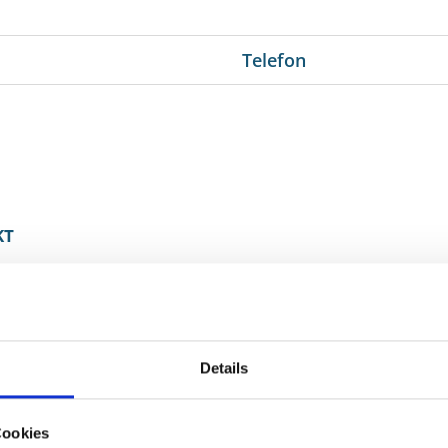
Telefon
KT
erhausen
ne Ordnungsangelegenheiten
hes Rathaus
r. 66
Details
berhausen
Cookies