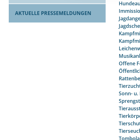
Hundeau
Immissi
AKTUELLE PRESSEMELDUNGEN
Jagdange
Jagdsche
Kampfmit
Kampfmit
Leichenw
Musikan
Offene F
Öffentlic
Rattenb
Tierzuch
Sonn- u.
Sprengs
Tierausst
Tierkörp
Tierschu
Tierseu
Tombola,