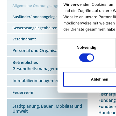
Bitte b
Wir verwenden Cookies, um I
Allgemeine Ordnungsangelegenheiten
und die Zugriffe auf unsere 
Schriftli
Ausländer/innenangelegenheiten
Website an unsere Partner fü
eventuell
möglicherweise mit weiteren
Gewerbeangelegenheiten
der Dienste gesammelt habe
Veterinäramt
Einwilligungsauswahl
MEHR Z
Notwendig
Personal und Organisation
Schaden
Betriebliches
Genehmi
Gesundheitsmanagement
Abgestel
Braucht
Ablehnen
Immobilienmanagement
Feuerwe
Fischere
Feuerwehr
Fischerp
Fundang
Stadtplanung, Bauen, Mobilität und
Fundtier
Umwelt
Hundean