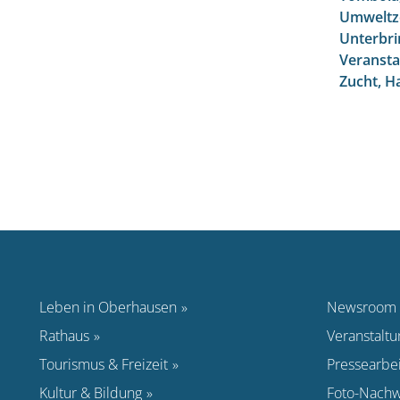
Umweltz
Unterbr
Veransta
Zucht, H
Leben in Oberhausen
Newsroom
Rathaus
Veranstalt
Tourismus & Freizeit
Pressearbei
Kultur & Bildung
Foto-Nachw