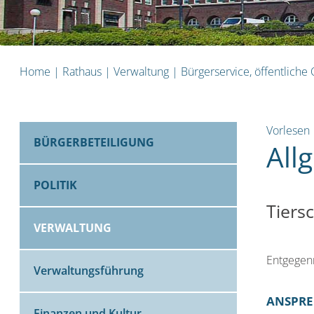
Home
|
Rathaus
|
Verwaltung
|
Bürgerservice, öffentliche
Vorlesen
BÜRGERBETEILIGUNG
All
POLITIK
Tiers
VERWALTUNG
Entgegen
Verwaltungsführung
ANSPRE
Finanzen und Kultur