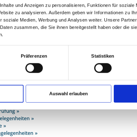
ringen Sie mit:
nhalte und Anzeigen zu personalisieren, Funktionen für soziale
Website zu analysieren. Außerdem geben wir Informationen zu I
che Anzeige mit folgenden Angaben: Name und Anschrift des An
r soziale Medien, Werbung und Analysen weiter. Unsere Partner
 Zeugen, möglichst eingehende Beschreibung der Tiere, die tie
 Daten zusammen, die Sie ihnen bereitgestellt haben oder die s
n.
UM THEMA
Präferenzen
Statistiken
meldung online
gungsverfahren bei Großveranstaltungen
lte Schrottfahrzeuge
umsfeuer
Auswahl erlauben
rkskörper
ischeine
rüfung
elegenheiten
e
gelegenheiten