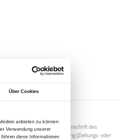
Über Cookies
 Medien anbieten zu können
 folgenden Angaben: Name und Anschrift des
hrer Verwendung unserer
tlichen Person, Art der Ausspielung (Ziehungs- oder
 führen diese Informationen