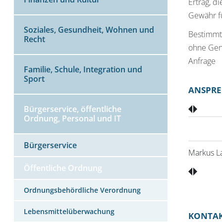
Ertrag, d
Gewähr f
Soziales, Gesundheit, Wohnen und
Bestimmt
Recht
ohne Gene
Anfrage
Familie, Schule, Integration und
Sport
ANSPRE
Bürgerservice, öffentliche
Ordnung, Personal und IT
Bürgerservice
Markus L
Öffentliche Ordnung
Ordnungsbehördliche Verordnung
Lebensmittelüberwachung
KONTA