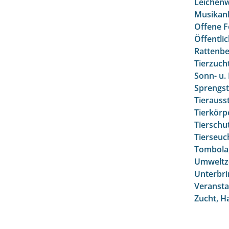
Leichenw
Musikan
Offene F
Öffentlic
Rattenb
Tierzuch
Sonn- u.
Sprengs
Tierausst
Tierkörp
Tierschu
Tierseu
Tombola,
Umweltz
Unterbr
Veransta
Zucht, H