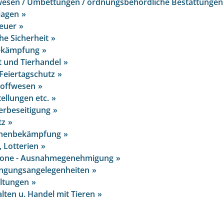
esen / Umbettungen / ordnungsbehördliche Bestattungen
lagen
euer
he Sicherheit
ekämpfung
t und Tierhandel
 Feiertagschutz
toffwesen
ellungen etc.
erbeseitigung
tz
chenbekämpfung
 Lotterien
one - Ausnahmegenehmigung
ingungsangelegenheiten
ltungen
alten u. Handel mit Tieren