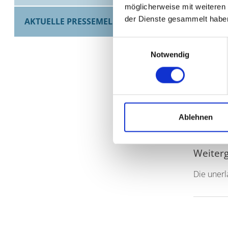
Losbriefa
möglicherweise mit weiteren
der Dienste gesammelt habe
AKTUELLE PRESSEMELDUNGEN
Aussp
Verein
Einwilligungsauswahl
Vertei
Notwendig
Gewin
eine E
eine V
Zweck
Ablehnen
Weiter
Die unerl