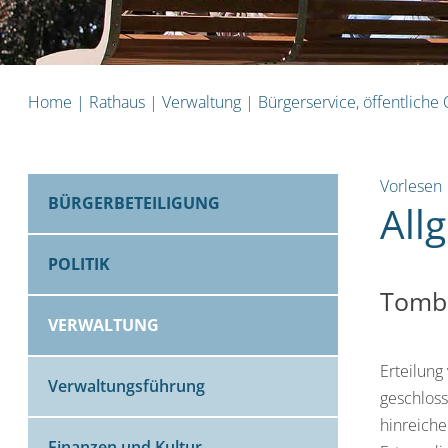
Home
|
Rathaus
|
Verwaltung
|
Bürgerservice, öffentliche
Vorlesen
BÜRGERBETEILIGUNG
All
POLITIK
Tombo
VERWALTUNG
Erteilung
Verwaltungsführung
geschloss
hinreiche
Finanzen und Kultur