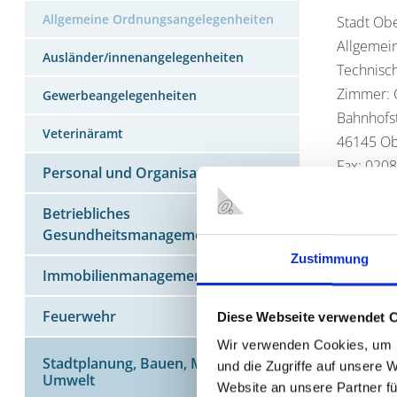
Allgemeine Ordnungsangelegenheiten
Stadt Ob
Allgemei
Ausländer/innenangelegenheiten
Technisc
Zimmer: 
Gewerbeangelegenheiten
Bahnhofst
Veterinäramt
46145 O
Fax: 020
Personal und Organisation
Diese K
Betriebliches
Gesundheitsmanagement
1/2 v.T. d
Zustimmung
Immobilienmanagement
Feuerwehr
Diese Webseite verwendet 
Bitte b
Wir verwenden Cookies, um I
schriftli
Stadtplanung, Bauen, Mobilität und
und die Zugriffe auf unsere 
Umwelt
Veranstal
Website an unsere Partner fü