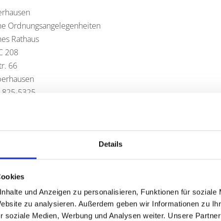
erhausen
ne Ordnungsangelegenheiten
hes Rathaus
C 208
r. 66
berhausen
8 825-5325
osten entstehen:
es Spielkapitals
Details
Cookies
ringen Sie mit:
nhalte und Anzeigen zu personalisieren, Funktionen für soziale
cher formloser Antrag drei Wochen vor Beginn der Tombola mit
Website zu analysieren. Außerdem geben wir Informationen zu I
ters, Personalien, Anschrift der für die Durchführung verantwor
r soziale Medien, Werbung und Analysen weiter. Unsere Partner