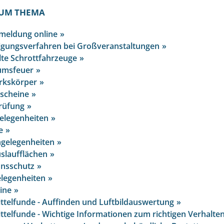
UM THEMA
meldung online
gungsverfahren bei Großveranstaltungen
lte Schrottfahrzeuge
umsfeuer
rkskörper
ischeine
rüfung
elegenheiten
e
gelegenheiten
slaufflächen
onsschutz
legenheiten
ine
telfunde - Auffinden und Luftbildauswertung
telfunde - Wichtige Informationen zum richtigen Verhalte