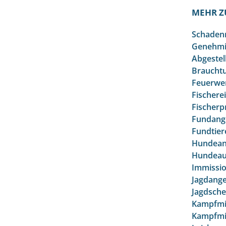
MEHR Z
Schaden
Genehmi
Abgestel
Braucht
Feuerwe
Fischere
Fischerp
Fundang
Fundtier
Hundean
Hundeau
Immissi
Jagdange
Jagdsche
Kampfmit
Kampfmit