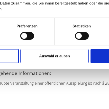
usspielung), Zweck der Ausspielung, Ort und Zeit der
 Daten zusammen, die Sie ihnen bereitgestellt haben oder die s
n.
ielung
ssatzung
lungsplan
Präferenzen
Statistiken
nplan
rklärung des Veranstalters, dass die im Gewinnplan aufgeführt
erpflichtung des Veranstalters, den Reinertrag unmittelbar n
 zuzuführen.
Auswahl erlauben
gehende Informationen:
aubte Veranstaltung einer öffentlichen Ausspielung ist nach § 2