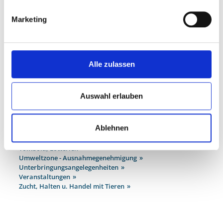
Kampfmittelfunde - Wichtige Informationen zum richtigen
Verhalten
Marketing
Leichenwesen / Umbettungen / ordnungsbehördliche
Bestattungen
Musikanlagen
Offene Feuer
Öffentliche Sicherheit
Alle zulassen
Rattenbekämpfung
Tierzucht und Tierhandel
Sonn- u. Feiertagschutz
Auswahl erlauben
Sprengstoffwesen
Tierausstellungen etc.
Tierkörperbeseitigung
Ablehnen
Tierschutz
Tierseuchenbekämpfung
Tombola, Lotterien
Umweltzone - Ausnahmegenehmigung
Unterbringungsangelegenheiten
Veranstaltungen
Zucht, Halten u. Handel mit Tieren