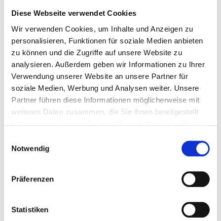
Zimmer: C 201A
Diese Webseite verwendet Cookies
Bahnhofstr. 66
Wir verwenden Cookies, um Inhalte und Anzeigen zu
46145 Oberhausen
Fax: 0208 825-5325
personalisieren, Funktionen für soziale Medien anbieten
zu können und die Zugriffe auf unsere Website zu
analysieren. Außerdem geben wir Informationen zu Ihrer
MEHR ZUM THEMA
Verwendung unserer Website an unsere Partner für
Schadenmeldung online
soziale Medien, Werbung und Analysen weiter. Unsere
Genehmigungsverfahren bei Großveranstaltungen
Partner führen diese Informationen möglicherweise mit
Abgestellte Schrottfahrzeuge
weiteren Daten zusammen, die Sie ihnen bereitgestellt
Brauchtumsfeuer
haben oder die sie im Rahmen Ihrer Nutzung der Dienste
Feuerwerkskörper
Fischereischeine
gesammelt haben.
Einwilligungsauswahl
Fischerprüfung
Notwendig
Fundangelegenheiten
Fundtiere
Hundeangelegenheiten
Präferenzen
Hundeauslaufflächen
Immissionsschutz
Jagdangelegenheiten
Jagdscheine
Statistiken
Kampfmittelfunde - Auffinden und Luftbildauswertung