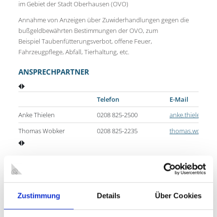
im Gebiet der Stadt Oberhausen (OVO)
Annahme von Anzeigen über Zuwiderhandlungen gegen die
bußgeldbewährten Bestimmungen der OVO, zum
Beispiel Taubenfütterungsverbot, offene Feuer,
Fahrzeugpflege, Abfall, Tierhaltung, etc.
ANSPRECHPARTNER
Telefon
E-Mail
Anke Thielen
0208 825-2500
anke.thielen@o
Thomas Wobker
0208 825-2235
thomas.wobker
KONTAKT
Stadt Oberhausen
Zustimmung
Details
Über Cookies
Allgemeine Ordnungsangelegenheiten
Technisches Rathaus