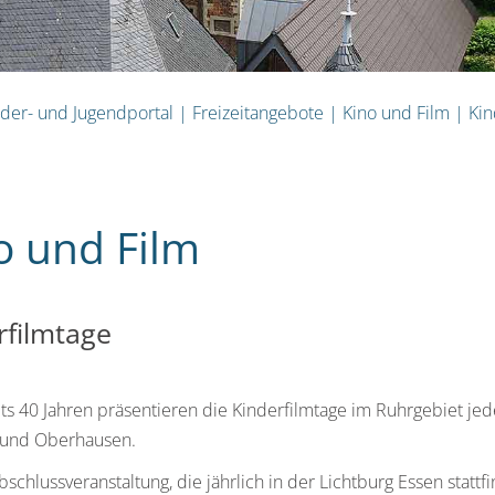
nder- und Jugendportal
|
Freizeitangebote
|
Kino und Film
|
Kin
o und Film
rfilmtage
its 40 Jahren präsentieren die Kinderfilmtage im Ruhrgebiet jede
und Oberhausen.
bschlussveranstaltung, die jährlich in der Lichtburg Essen stat