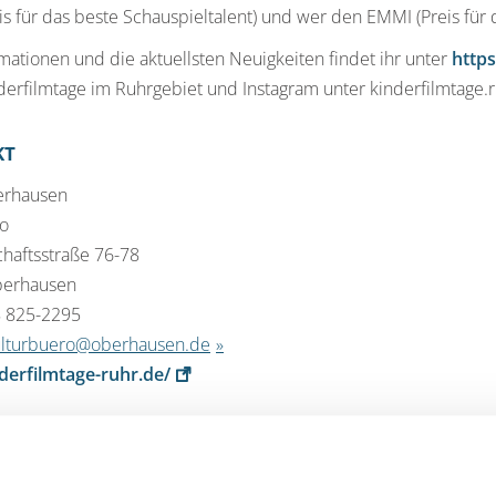
s für das beste Schauspieltalent) und wer den EMMI (Preis für 
rmationen und die aktuellsten Neuigkeiten findet ihr unter
https
derfilmtage im Ruhrgebiet und Instagram unter kinderfilmtage.
KT
erhausen
ro
haftsstraße 76-78
berhausen
8 825-2295
ulturbuero@oberhausen.de
erfilmtage-ruhr.de/
UM THEMA