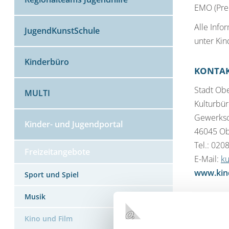
EMO (Prei
Alle Info
JugendKunstSchule
unter Kin
Kinderbüro
KONTA
Stadt Ob
MULTI
Kulturbü
Gewerksc
Kinder- und Jugendportal
46045 O
Tel.: 020
Freizeitangebote
E-Mail:
k
www.kind
Sport und Spiel
Musik
Kino und Film
MEHR Z