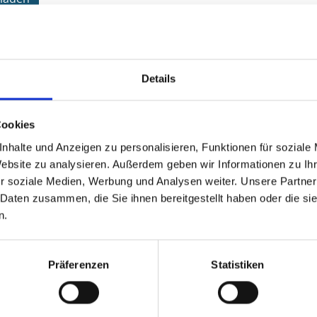
S
Details
ls 100 Standorten sind im gesamten Stadtgebiet Altglascontaine
ener Str. 144 kann Altglas, nach Farben getrennt, abgegeben we
Cookies
 vorhanden. Blau oder rot gefärbte Flaschen gehören in die Grü
nhalte und Anzeigen zu personalisieren, Funktionen für soziale
ascontainer gehört Behälterglas wie z. B. Einwegflaschen, Kons
Website zu analysieren. Außerdem geben wir Informationen zu I
icht abgeschraubt werden und können mit dem Glas entsorgt 
r soziale Medien, Werbung und Analysen weiter. Unsere Partner
 Daten zusammen, die Sie ihnen bereitgestellt haben oder die s
die Glascontainer gehören
n.
las (Fensterscheiben, Spiegel, Autoscheiben)
lan, Keramik, Steingut
Präferenzen
Statistiken
läser
rnen, Leuchtstoffröhren, Energiesparlampen
estes Glas, Drahtglas und optisches Glas