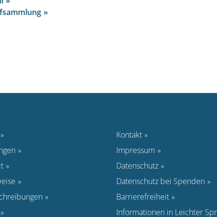
l
ffsammlung
Kontakt
ungen
Impressum
t
Datenschutz
eise
Datenschutz bei Spenden
schreibungen
Barrierefreiheit
Informationen in Leichter Sp