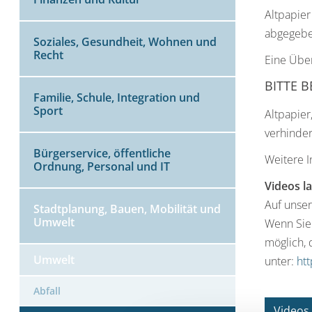
Altpapier
abgegebe
Soziales, Gesundheit, Wohnen und
Recht
Eine Über
BITTE 
Familie, Schule, Integration und
Sport
Altpapier
verhinder
Bürgerservice, öffentliche
Weitere 
Ordnung, Personal und IT
Videos l
Auf unser
Stadtplanung, Bauen, Mobilität und
Umwelt
Wenn Sie
möglich, 
Umwelt
unter:
htt
Abfall
Videos