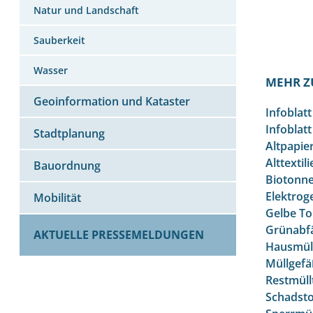
Natur und Landschaft
Sauberkeit
Wasser
MEHR Z
Geoinformation und Kataster
Infoblatt
Infoblat
Stadtplanung
Altpapie
Alttextil
Bauordnung
Biotonn
Elektrog
Mobilität
Gelbe To
Grünabfä
AKTUELLE PRESSEMELDUNGEN
Hausmül
Müllgef
Restmül
Schadsto