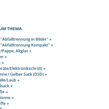
UM THEMA
 "Abfalltrennung in Bilder"
t "Abfalltrennung Kompakt"
r/Pappe, Altglas
ien
e
eräte/Elektronikschrott
nne / Gelber Sack (DSD)
lle/Laub
lsack
äße
ltonne
ffe