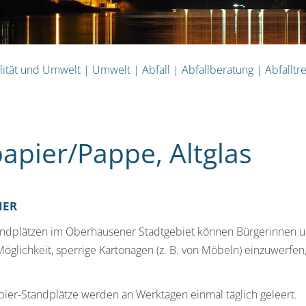
lität und Umwelt
|
Umwelt
|
Abfall
|
Abfallberatung
|
Abfalltr
papier/Pappe, Altglas
IER
andplätzen im Oberhausener Stadtgebiet können Bürgerinnen un
Möglichkeit, sperrige Kartonagen (z. B. von Möbeln) einzuwerfe
pier-Standplätze werden an Werktagen einmal täglich geleert.