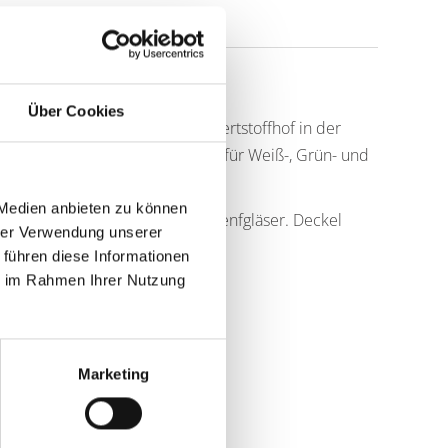
Über Cookies
r aufgestellt. Hier und beim Wertstoffhof in der
rden. Es sind Altglascontainer für Weiß-, Grün- und
nglascontainer.
 Medien anbieten zu können
ervengläser, Marmeladen- oder Senfgläser. Deckel
hrer Verwendung unserer
werden!
 führen diese Informationen
ie im Rahmen Ihrer Nutzung
Marketing