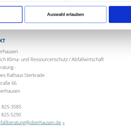
stall
Auswahl erlauben
sicht der Standorte mit Altglas-Containern finden Sie
hier
.
KT
erhausen
ch Klima- und Ressourcenschutz / Abfallwirtschaft
eratung -
hes Rathaus Sterkrade
traße 66
berhausen
8 825-3585
8 825-5290
bfallberatung@oberhausen.de