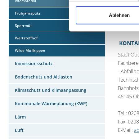
Infomaterial
Bleikri
Frühjahrsputz
Ablehnen
Eine Über
Sperrmüll
Wertstoffhof
KONTA
Wilde Müllkippen
Stadt Ob
Fachberei
Immissionsschutz
- Abfallb
Bodenschutz und Altlasten
Technisc
Bahnhofs
Klimaschutz und Klimaanpassung
46145 O
Kommunale Wärmeplanung (KWP)
Tel.: 020
Lärm
Fax: 020
E-Mail:
a
Luft