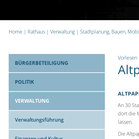
Home
|
Rathaus
|
Verwaltung
|
Stadtplanung, Bauen, Mobi
Vorlesen
BÜRGERBETEILIGUNG
Alt
POLITIK
ALTPAP
VERWALTUNG
An 30 St
dort die 
Verwaltungsführung
lassen.
Die Altpa
Finanzen und Kultur