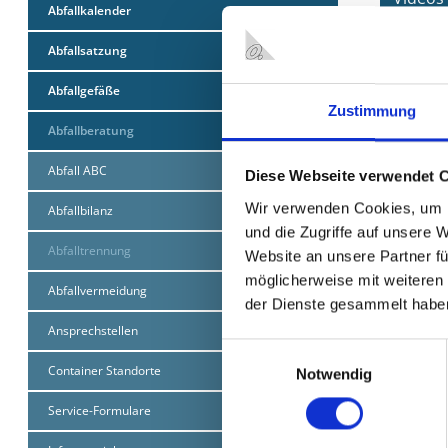
Abfallkalender
Abfallsatzung
ALTGLA
Abfallgefäße
Zustimmung
An mehr a
Abfallberatung
Buschhaus
Abfall ABC
Diese Webseite verwendet 
Braunglas
Wir verwenden Cookies, um I
Abfallbilanz
In die Gl
und die Zugriffe auf unsere 
müssen n
Abfalltrennung
Website an unsere Partner fü
möglicherweise mit weiteren
NICHT in 
Abfallvermeidung
der Dienste gesammelt habe
Flachg
Ansprechstellen
Porzel
Einwilligungsauswahl
Container Standorte
Notwendig
Trinkg
Glühbi
Service-Formulare
feuerf