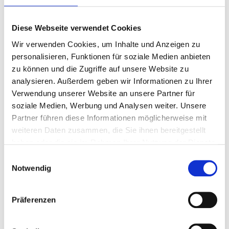
Biotonne auf dem Grundstück vorhanden ist.
angenommen.
Die Abgabe haushaltsüblicher Mengen Grünabfall ist für
Diese Webseite verwendet Cookies
Oberhausener Bürgerinnen und Bürger kostenfrei.
Wir verwenden Cookies, um Inhalte und Anzeigen zu
personalisieren, Funktionen für soziale Medien anbieten
zu können und die Zugriffe auf unsere Website zu
LAUB
analysieren. Außerdem geben wir Informationen zu Ihrer
Verwendung unserer Website an unsere Partner für
soziale Medien, Werbung und Analysen weiter. Unsere
Partner führen diese Informationen möglicherweise mit
weiteren Daten zusammen, die Sie ihnen bereitgestellt
haben oder die sie im Rahmen Ihrer Nutzung der Dienste
gesammelt haben.
Einwilligungsauswahl
Notwendig
Präferenzen