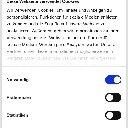
Diese Webseite verwendet Cookies
Ausstellungen & Führungen | Gasometer Oberhausen
Wir verwenden Cookies, um Inhalte und Anzeigen zu
Details
personalisieren, Funktionen für soziale Medien anbieten
zu können und die Zugriffe auf unsere Website zu
analysieren. Außerdem geben wir Informationen zu Ihrer
09.05.2025 | 11:00 - 18:00 Uhr
Verwendung unserer Website an unsere Partner für
"Ach was. LORIOT – Künstler, Kritiker und
soziale Medien, Werbung und Analysen weiter. Unsere
Karikaturist"
Partner führen diese Informationen möglicherweise mit
weiteren Daten zusammen, die Sie ihnen bereitgestellt
Ausstellungen & Führungen | LUDWIGGALERIE Schloss
haben oder die sie im Rahmen Ihrer Nutzung der Dienste
Oberhausen
gesammelt haben.
Einwilligungsauswahl
Details
Notwendig
1
Präferenzen
Statistiken