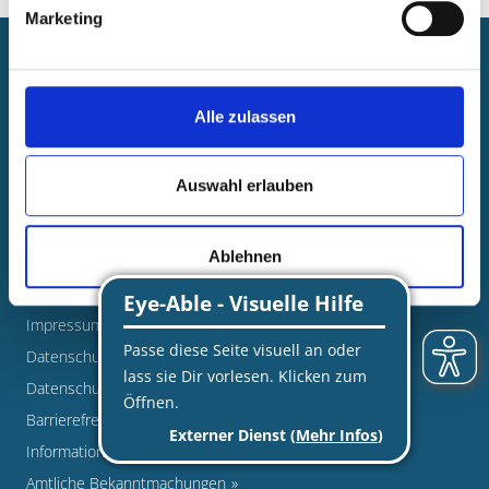
Marketing
Newsroom
Veranstaltungen
Alle zulassen
Pressearbeit
Foto-Nachweise
Auswahl erlauben
Stellenausschreibungen
Newsletter
Ablehnen
Ratsinformationssystem
Kontakt
Impressum
Datenschutz
Datenschutz bei Spenden
Barrierefreiheit
Informationen in Leichter Sprache
Amtliche Bekanntmachungen