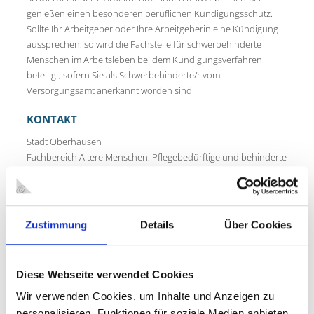
genießen einen besonderen beruflichen Kündigungsschutz.
Sollte Ihr Arbeitgeber oder Ihre Arbeitgeberin eine Kündigung
aussprechen, so wird die Fachstelle für schwerbehinderte
Menschen im Arbeitsleben bei dem Kündigungsverfahren
beteiligt, sofern Sie als Schwerbehinderte/r vom
Versorgungsamt anerkannt worden sind.
KONTAKT
Stadt Oberhausen
Fachbereich Ältere Menschen, Pflegebedürftige und behinderte
Menschen
Fachstelle für schwerbehinderte Menschen im Arbeitsleben
Sozialrathaus
Essener Str. 53
Zustimmung
Details
Über Cookies
46047 Oberhausen
ANSPRECHPARTNERINNEN
Diese Webseite verwendet Cookies
Wir verwenden Cookies, um Inhalte und Anzeigen zu
Name
Telefon/Telefax
E-Mail
personalisieren, Funktionen für soziale Medien anbieten