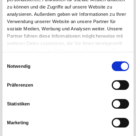
Frau Friedrichs
0208 825-4128
fachstelle@obe
zu können und die Zugriffe auf unsere Website zu
0208 825-4208
analysieren. Außerdem geben wir Informationen zu Ihrer
Herr Garcia
0208 825-4127
fachstelle@obe
Verwendung unserer Website an unsere Partner für
0208 825-4208
soziale Medien, Werbung und Analysen weiter. Unsere
Partner führen diese Informationen möglicherweise mit
weiteren Daten zusammen, die Sie ihnen bereitgestellt
haben oder die sie im Rahmen Ihrer Nutzung der Dienste
ÖFFNUNGSZEITEN
gesammelt haben.
Einwilligungsauswahl
Termine nach vorheriger telefonischer Vereinbarung
Notwendig
Präferenzen
Statistiken
MEHR ZUM THEMA
Behindertengerechte Ausstattung von Arbeitsplätzen
Marketing
Behindertengerechte Ausstattung von Arbeits-Plätzen -
Leichte Sprache
Blindengeld / Blindenhilfe