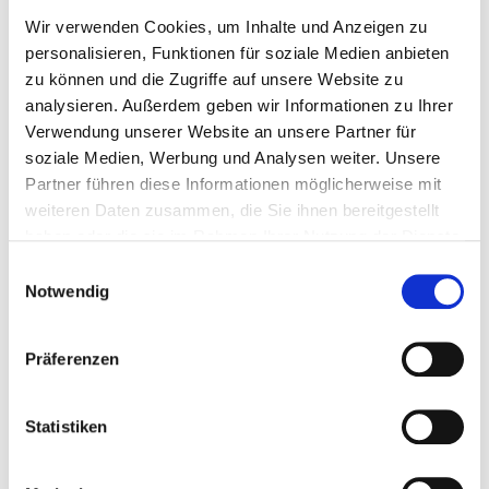
Auszug aus dem Vereinsregister
Wir verwenden Cookies, um Inhalte und Anzeigen zu
Personalausweis des Vereinsvorsitzenden im Original
personalisieren, Funktionen für soziale Medien anbieten
(Bei Zulassung durch Dritte: vorgegebene Vollmacht (siehe
zu können und die Zugriffe auf unsere Website zu
Download auf der Startseite Zulassung) und
analysieren. Außerdem geben wir Informationen zu Ihrer
Personalausweis / Reisepass des/der Bevollmächtigten)
Verwendung unserer Website an unsere Partner für
soziale Medien, Werbung und Analysen weiter. Unsere
Partner führen diese Informationen möglicherweise mit
Hier gelangen Sie zum
STVA Portal
.
weiteren Daten zusammen, die Sie ihnen bereitgestellt
haben oder die sie im Rahmen Ihrer Nutzung der Dienste
KONTAKT
gesammelt haben.
Einwilligungsauswahl
Stadt Oberhausen
Notwendig
Kfz-Zulassungsstelle
Bahnhofstraße 66
Präferenzen
46145 Oberhausen
Tel.: 0208 825-9005
Fax: 0208 825-9133
Statistiken
E-Mail:
kfz-zulassungsstelle@oberhausen.de