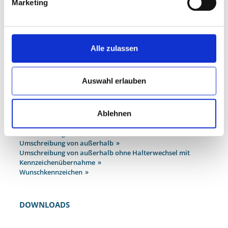
Marketing
MEHR ZUM THEMA
Abmeldung
Anschriftenänderungen
Ausfuhrkennzeichen
Alle zulassen
Einfuhr aus dem Ausland
Halterauskünfte
Kurzzeitkennzeichen
Auswahl erlauben
Namensänderung
Neuzulassung
Oldtimerkennzeichen
Ablehnen
Rotes Kennzeichen
Technische Änderungen
Umschreibung innerhalb Oberhausens
Umschreibung von außerhalb
Umschreibung von außerhalb ohne Halterwechsel mit
Kennzeichenübernahme
Wunschkennzeichen
DOWNLOADS