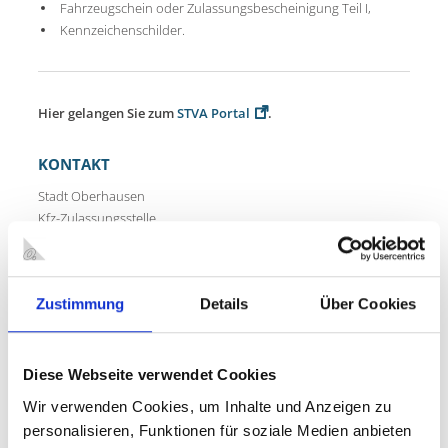
Fahrzeugschein oder Zulassungsbescheinigung Teil I,
Kennzeichenschilder.
Hier gelangen Sie zum
STVA Portal
.
KONTAKT
Stadt Oberhausen
Kfz-Zulassungsstelle
Bahnhofstraße 66
46145 Oberhausen
Tel.: 0208 825-9005
Zustimmung
Details
Über Cookies
Fax: 0208 825-9133
E-Mail:
kfz-zulassungsstelle@oberhausen.de
Diese Webseite verwendet Cookies
MEHR ZUM THEMA
Wir verwenden Cookies, um Inhalte und Anzeigen zu
personalisieren, Funktionen für soziale Medien anbieten
Abmeldung