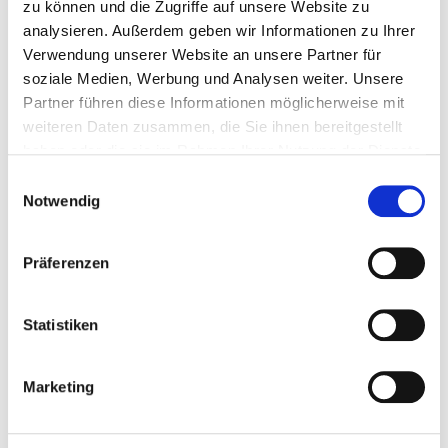
Anschriftenänderungen
zu können und die Zugriffe auf unsere Website zu
Ausfuhrkennzeichen
analysieren. Außerdem geben wir Informationen zu Ihrer
Einfuhr aus dem Ausland
Verwendung unserer Website an unsere Partner für
Halterauskünfte
soziale Medien, Werbung und Analysen weiter. Unsere
Kurzzeitkennzeichen
Namensänderung
Partner führen diese Informationen möglicherweise mit
Neuzulassung
weiteren Daten zusammen, die Sie ihnen bereitgestellt
Oldtimerkennzeichen
haben oder die sie im Rahmen Ihrer Nutzung der Dienste
Rotes Kennzeichen
gesammelt haben.
Technische Änderungen
Einwilligungsauswahl
Umschreibung innerhalb Oberhausens
Notwendig
Umschreibung von außerhalb
Umschreibung von außerhalb ohne Halterwechsel mit
Kennzeichenübernahme
Präferenzen
Wunschkennzeichen
Statistiken
Marketing